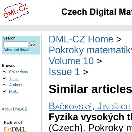
DML-CZ Home
Search
Pokroky matematiky
Advanced Search
Volume 10
Browse
Issue 1
Collections
Titles
Similar articles
Authors
MSC
Bačkovský, Jindřich
About DML-CZ
Fyzika vysokých tl
Partner of
(Czech).
Pokroky m