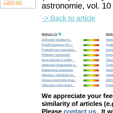
astronomie
,
vol. 10
-> Back to article
Method LSI
Meth
Zjišťování struktury k...
Hrani
Použití dvojlomu při s...
Fysik
Fyzikální mez mechanic...
Úchyl
Přístroje s polovodiči
Kryog
Nové principy a směry ...
Stavo
Sledování postupného e...
Čtyři
Elektronová autoemise
Hrani
Televise v národním ho...
Vznik
Úprava reverzního kyva...
Zjišť
Ultrazvuk a jeho techn...
O fys
We appreciate your fe
similarity of articles (e
Please
contact us
. It 