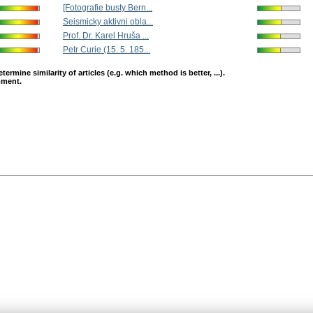
[Fotografie busty Bern...
Seismicky aktivni obla...
Prof. Dr. Karel Hruša ...
Petr Curie (15. 5. 185...
mine similarity of articles (e.g. which method is better, ...).
opment.