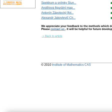
Spektrum a snímky Slun...
Andělova figurální map...
Antonín Zápotocký [fot...
Alexandr Jakovlevič Ch...
We appreciate your feedback to the methods which deter
Please
contact us
. It will be helpful for future devel
-> Back to article
© 2010
Institute of Mathematics CAS