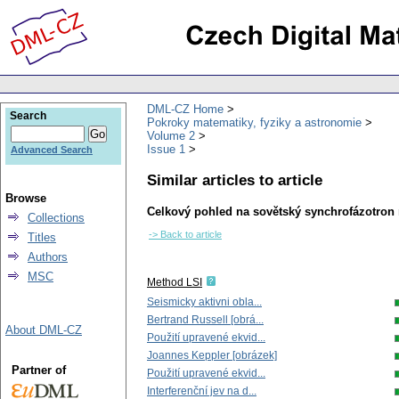
DML-CZ Home
Search
Pokroky matematiky, fyziky a astronomie
Volume 2
Issue 1
Advanced Search
Similar articles to article
Browse
Celkový pohled na sovětský synchrofázotron 
Collections
-> Back to article
Titles
Authors
MSC
Method LSI
Seismicky aktivni obla...
Bertrand Russell [obrá...
About DML-CZ
Použití upravené ekvid...
Joannes Keppler [obrázek]
Partner of
Použití upravené ekvid...
Interferenční jev na d...