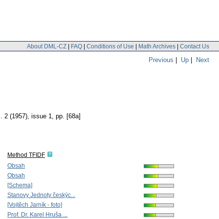
About DML-CZ
|
FAQ
|
Conditions of Use
|
Math Archives
|
Contact Us
Previous
|
Up
|
Next
l. 2 (1957), issue 1
,
pp. [68a]
Method TFIDF
Obsah
Obsah
[Schema]
Stanovy Jednoty českýc...
[Vojtěch Jarník - foto]
Prof. Dr. Karel Hruša ...