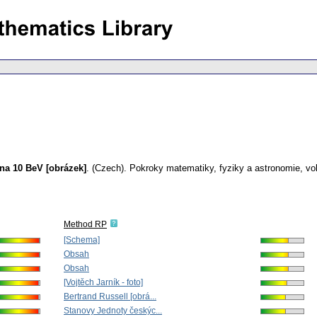
na 10 BeV [obrázek]
.
(Czech).
Pokroky matematiky, fyziky a astronomie
,
vo
Method RP
[Schema]
Obsah
Obsah
[Vojtěch Jarník - foto]
Bertrand Russell [obrá...
Stanovy Jednoty českýc...