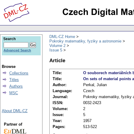
DML-CZ Home
Search
Pokroky matematiky, fyziky a astronomie
Volume 2
Issue 5
Advanced Search
Article
Browse
Title:
O souborech materiálních 
Collections
Title:
On sets of material points a
Titles
Author:
Perkal, Julian
Authors
Language:
Czech
MSC
Journal:
Pokroky matematiky, fyziky 
ISSN:
0032-2423
Volume:
2
About DML-CZ
Issue:
5
Year:
1957
Partner of
Pages:
513-522