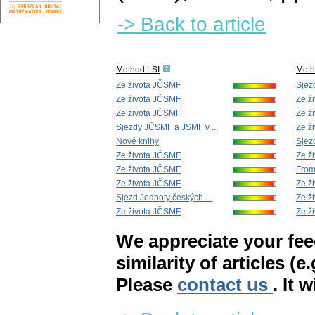
-> Back to article
Method LSI
Met
Ze života JČSMF
Sjez
Ze života JČSMF
Ze ž
Ze života JČSMF
Ze ž
Sjezdy JČSMF a JSMF v ...
Ze ž
Nové knihy
Sjez
Ze života JČSMF
Ze ž
Ze života JČSMF
From 
Ze života JČSMF
Ze ž
Sjezd Jednoty českých ...
Ze ž
Ze života JČSMF
Ze ž
We appreciate your fe
similarity of articles (e
Please
contact us
. It 