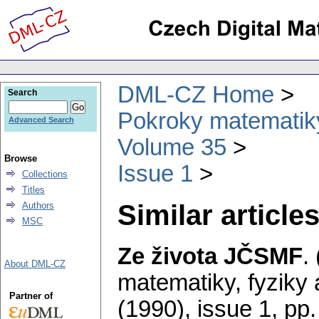
DML-CZ Home
Search
Pokroky matematiky
Advanced Search
Volume 35
Browse
Issue 1
Collections
Titles
Similar articles
Authors
MSC
Ze života JČSMF
.
About DML-CZ
matematiky, fyziky
Partner of
(1990), issue 1
,
pp.