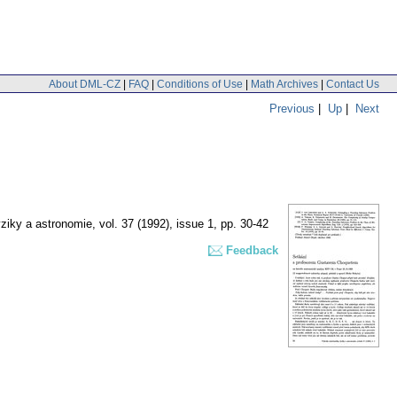
About DML-CZ
|
FAQ
|
Conditions of Use
|
Math Archives
|
Contact Us
Previous
|
Up
|
Next
ziky a astronomie
,
vol. 37 (1992), issue 1
,
pp. 30-42
Feedback