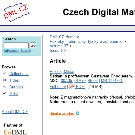
DML-CZ Home
Search
Pokroky matematiky, fyziky a astronomie
Volume 37
Issue 1
Advanced Search
Article
Browse
Rokyta, Mirko
Collections
Setkání s profesorem Gustavem Choquetem
.
Titles
MSC:
00A35
,
01A70
,
46-03
|
MR 1174231
Full entry
|
PDF
(2.4 MB)
Authors
MSC
Note:
Z magnetofonové nahrávky přepsal, přeloži
Note:
From a record rewritten, translated and ad
About DML-CZ
Similar articles:
Partner of