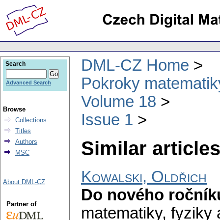
DML-CZ Home
Search
Pokroky matematiky
Advanced Search
Volume 18
Browse
Issue 1
Collections
Titles
Similar articles
Authors
MSC
Kowalski, Oldřich
About DML-CZ
Do nového roční
Partner of
matematiky, fyziky