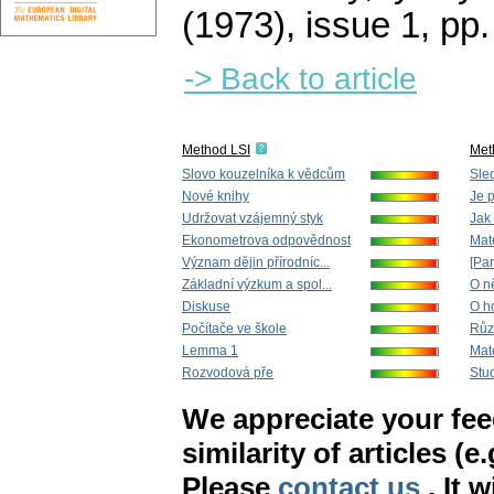
(1973), issue 1
,
pp.
-> Back to article
Method LSI
Met
Slovo kouzelníka k vědcům
Sle
Nové knihy
Je p
Udržovat vzájemný styk
Jak 
Ekonometrova odpovědnost
Mate
Význam dějin přírodníc...
[Pa
Základní výzkum a spol...
O ně
Diskuse
O ho
Počítače ve škole
Růz
Lemma 1
Mate
Rozvodová pře
Stud
We appreciate your fe
similarity of articles (e
Please
contact us
. It 