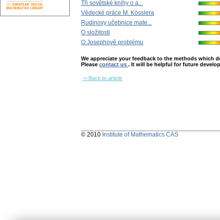
Tři sovětské knihy o a...
Vědecké práce M. Kösslera
Rudinovy učebnice mate...
O složitosti
O Josephově problému
We appreciate your feedback to the methods which deter
Please
contact us
. It will be helpful for future devel
-> Back to article
© 2010
Institute of Mathematics CAS