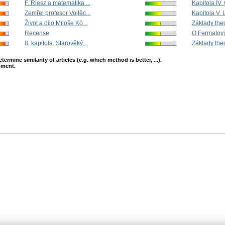
F. Riesz a matematika ...
Kapitola IV.
Zemřel profesor Vojtěc...
Kapitola V. 
Život a dílo Miloše Kö...
Základy theor
Recense
O Fermatový
8. kapitola. Starověký...
Základy theor
mine similarity of articles (e.g. which method is better, ...).
opment.