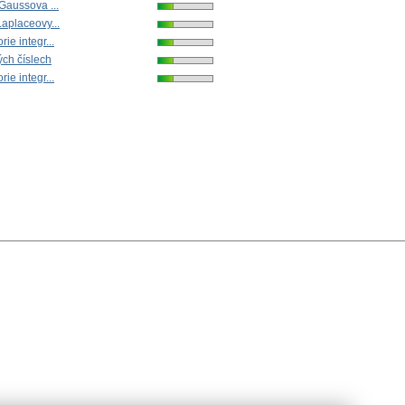
 Gaussova ...
Laplaceovy...
ie integr...
ch číslech
ie integr...