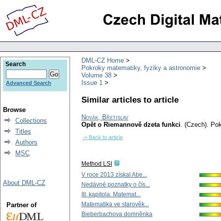
DML-CZ Home
Search
Pokroky matematiky, fyziky a astronomie
Volume 38
Issue 1
Advanced Search
Similar articles to article
Browse
Novák, Břetislav
Collections
Opět o Riemannově dzeta funkci
.
(Czech).
Pok
Titles
-> Back to article
Authors
MSC
Method LSI
V roce 2013 získal Abe...
About DML-CZ
Nedávné poznatky o čís...
III. kapitola. Matemat...
Matematika ve starověk...
Partner of
Bieberbachova domněnka