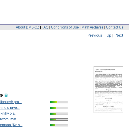
About DML-CZ
|
FAQ
|
Conditions of Use
|
Math Archives
|
Contact Us
Previous
|
Up
|
Next
DF
bertově pro...
íme o prvo...
knihy o a...
rozvoj mat...
emann (Ke s...