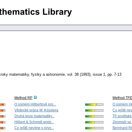
roky matematiky, fyziky a astronomie
,
vol. 38 (1993), issue 1
,
pp. 7-13
Method RP
Method TFI
O osmém Hilbertově pro...
O osmém Hil
Vědecké práce M. Kösslera
Co ještě nev
Druhá krize matematiky...
Tři sovětské 
Hilbert & Schmidt aneb...
Zpomalil se 
Co ještě nevíme o prvo...
Bernhard Ri