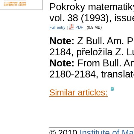
Pokroky matematiky
vol. 38 (1993), issu
Full entry
|
PDF
(0.9 MB)
Note:
Z Bull. Am. P
2184, přeložila Z. L
Note:
From Bull. Am
2180-2184, translat
Similar articles:
© 2010
Institute of 