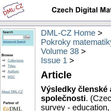
DML-CZ Home
Search
Pokroky matematiky
Advanced Search
Volume 38
Browse
Issue 1
Collections
Titles
Article
Authors
MSC
Výsledky členské 
About DML-CZ
společnosti
.
(Czec
Partner of
survey - education, p