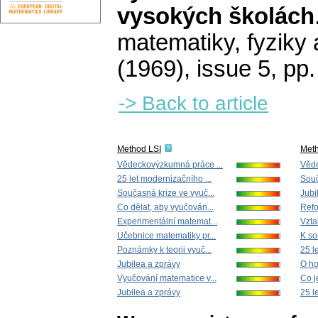
vysokých školách
matematiky, fyziky
(1969), issue 5
,
pp.
-> Back to article
Method LSI
Met
Vědeckovýzkumná práce ...
Věde
25 let modernizačního ...
Souč
Současná krize ve vyuč...
Jubi
Co dělat, aby vyučován...
Refo
Experimentální matemat...
Vzta
Učebnice matematiky pr...
K so
Poznámky k teorii vyuč...
25 l
Jubilea a zprávy
O ho
Vyučování matematice v...
Co j
Jubilea a zprávy
25 l