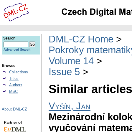
DML-CZ Home
Search
Pokroky matematiky
Advanced Search
Volume 14
Browse
Issue 5
Collections
Titles
Similar articles
Authors
MSC
Vyšín, Jan
About DML-CZ
Mezinárodní kol
Partner of
vyučování matemat