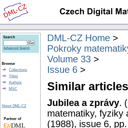
DML-CZ Home
Search
Pokroky matematiky
Advanced Search
Volume 33
Browse
Issue 6
Collections
Titles
Similar articles
Authors
MSC
Jubilea a zprávy
.
About DML-CZ
matematiky, fyziky
Partner of
(1988), issue 6
,
pp.