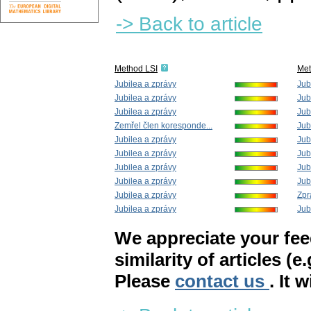
-> Back to article
Method LSI
Me
Jubilea a zprávy
Jub
Jubilea a zprávy
Jub
Jubilea a zprávy
Jub
Zemřel člen koresponde...
Jub
Jubilea a zprávy
Jub
Jubilea a zprávy
Jub
Jubilea a zprávy
Jub
Jubilea a zprávy
Jub
Jubilea a zprávy
Zpr
Jubilea a zprávy
Jub
We appreciate your fe
similarity of articles (e
Please
contact us
. It 