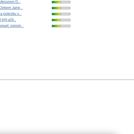
ofesorem G...
Dirkem Jane...
 pokroku v...
 být učit...
quet: vzpom...