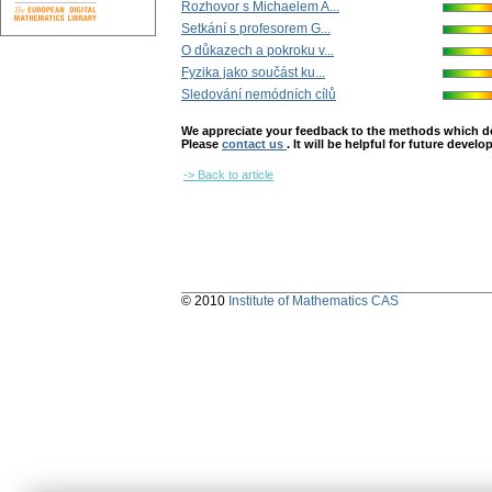
Rozhovor s Michaelem A...
Setkání s profesorem G...
O důkazech a pokroku v...
Fyzika jako součást ku...
Sledování nemódních cílů
We appreciate your feedback to the methods which deter
Please
contact us
. It will be helpful for future devel
-> Back to article
© 2010
Institute of Mathematics CAS