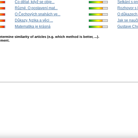
Co dělat, když se obje...
Setkání s pr
Různé. O postavení mat...
Rozhovor s 
O Čechových snahách ve...
O důkazech a
Důkazy, fyzika a věci ...
Jak se naučit
Matematika je krásná
Gustave Cho
mine similarity of articles (e.g. which method is better, ...).
opment.