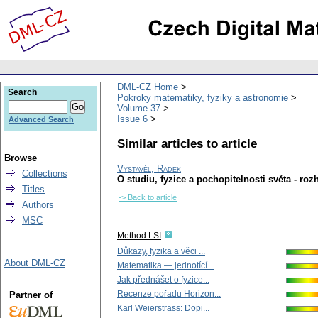
DML-CZ Home
Search
Pokroky matematiky, fyziky a astronomie
Volume 37
Issue 6
Advanced Search
Similar articles to article
Browse
Vystavěl, Radek
Collections
O studiu, fyzice a pochopitelnosti světa - ro
Titles
-> Back to article
Authors
MSC
Method LSI
Důkazy, fyzika a věci ...
About DML-CZ
Matematika — jednotící...
Jak přednášet o fyzice...
Recenze pořadu Horizon...
Partner of
Karl Weierstrass: Dopi...