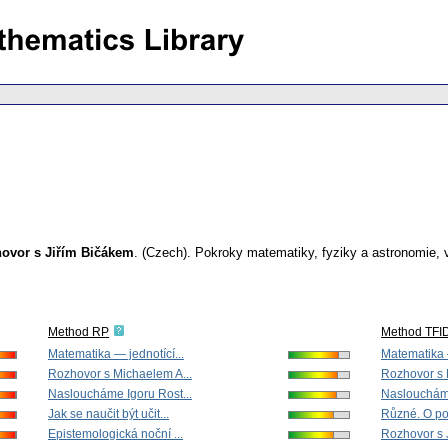
zhovor s Jiřím Bičákem
.
(Czech).
Pokroky matematiky, fyziky a astronomie
,
Method RP
Method TFI
Matematika — jednotící...
Matematika —
Rozhovor s Michaelem A...
Rozhovor s 
Nasloucháme Igoru Rost...
Nasloucháme
Jak se naučit být učit...
Různé. O pos
Epistemologická noční ...
Rozhovor s 