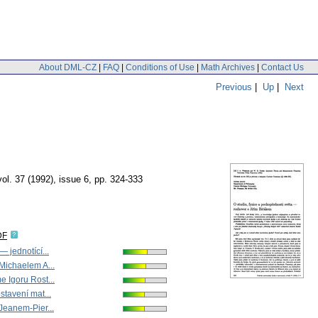
About DML-CZ
|
FAQ
|
Conditions of Use
|
Math Archives
|
Contact Us
Previous
|
Up
|
Next
vol. 37 (1992), issue 6
,
pp. 324-333
DF
 jednotící...
Michaelem A...
 Igoru Rost...
tavení mat...
Jeanem-Pier...