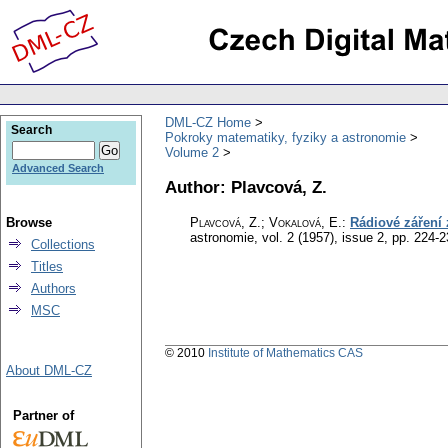
DML-CZ Home
Search
Pokroky matematiky, fyziky a astronomie
Volume 2
Advanced Search
Author: Plavcová, Z.
Browse
Plavcová, Z.; Vokalová, E.
:
Rádiové záření 
astronomie
,
vol. 2 (1957), issue 2
,
pp. 224-2
Collections
Titles
Authors
MSC
© 2010
Institute of Mathematics CAS
About DML-CZ
Partner of