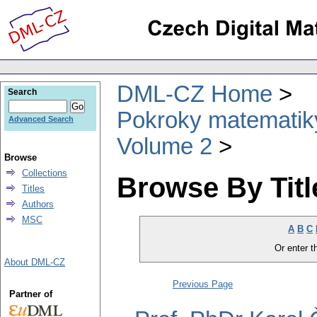
DML-CZ Home
Search
Pokroky matematiky
Advanced Search
Volume 2
Browse
Collections
Browse By Titl
Titles
Authors
MSC
A
B
C
Or enter th
About DML-CZ
Previous Page
Partner of