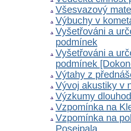
Všesvazový matem
Výbuchy v kometá
Vyšetřováni a urč
podmínek
Vyšetřováni a urč
podmínek [Dokon
Výtahy z přednáš
Vývoj akustiky v 
Výzkumy dlouhodo
Vzpomínka na Kl
Vzpomínka na poby
Posejpala