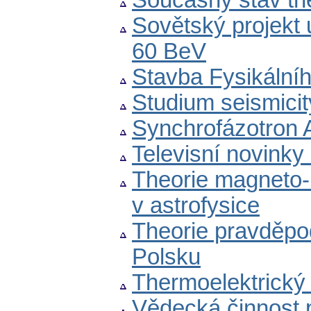
Současný stav the
Sovětský projekt 
60 BeV
Stavba Fysikální
Studium seismicit
Synchrofázotron
Televisní novinky
Theorie magneto-h
v astrofysice
Theorie pravděpod
Polsku
Thermoelektrický
Vědecká činnost p