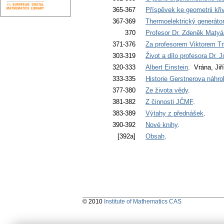
365-367
Příspěvek ke geometrii kř
367-369
Thermoelektrický generátor
370
Profesor Dr. Zdeněk Matyá
371-376
Za profesorem Viktorem Tr
303-319
Život a dílo profesora Dr.
320-333
Albert Einstein
. Vrána, Jiří
333-335
Historie Gerstnerova náhr
377-380
Ze života vědy
.
381-382
Z činnosti JČMF
.
383-389
Výtahy z přednášek
.
390-392
Nové knihy
.
[392a]
Obsah
.
© 2010
Institute of Mathematics CAS