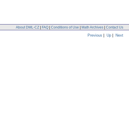
About DML-CZ
|
FAQ
|
Conditions of Use
|
Math Archives
|
Contact Us
Previous
|
Up
|
Next