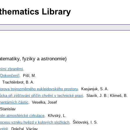
tematiky, fyziky a astronomie
)
ními zbraněmi
.
[Dokončení]
. Pišl, M.
. Trachtěnbrot, B. A.
edorova trojrozměrného eukleidovského prostoru
. Kasjanjuk, S. A.
ka při zjišťování příčin chvění v technické praxi
. Slavík, J. B.; Klimeš, B.
mentárních částic
. Veselka, Josef
Stanislav
n atmosférické cirkulace
. Křivský, L.
rocesu vzniku hvězd v kulových složkách
. Šklovskij, I. S.
ntitě
. Doležal, Václav