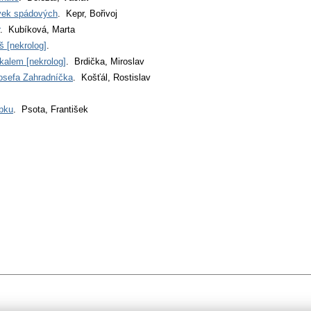
ivek spádových
. Kepr, Bořivoj
. Kubíková, Marta
š [nekrolog]
.
kalem [nekrolog]
. Brdička, Miroslav
 Josefa Zahradníčka
. Košťál, Rostislav
obku
. Psota, František