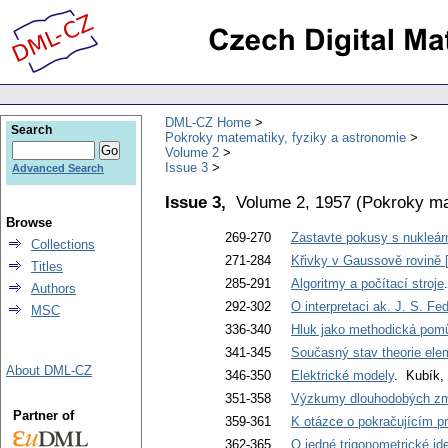
DML-CZ Home
Search
Pokroky matematiky, fyziky a astronomie
Volume 2
Issue 3
Advanced Search
Issue 3,
Volume 2, 1957
(
Pokroky ma
Browse
269-270
Zastavte pokusy s nukleár
Collections
271-284
Křivky v Gaussově rovině 
Titles
285-291
Algoritmy a počítací stroje
Authors
292-302
O interpretaci ak. J. S. F
MSC
336-340
Hluk jako methodická pomůc
341-345
Současný stav theorie ele
About DML-CZ
346-350
Elektrické modely
. Kubík, 
351-358
Výzkumy dlouhodobých změ
Partner of
359-361
K otázce o pokračujícím p
362-365
O jedné trigonometrické ide