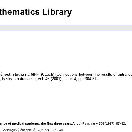
ěšností studia na MFF
.
(Czech) [Connections between the results of entrance
 fyziky a astronomie
,
vol. 46 (2001), issue 4
,
pp. 304-312
nce of medical students: the first three years
. Am. J. Psychiatry 154 (1997), 87–92.
. Sociologický časopis, č. 5 (1972), 527–540.