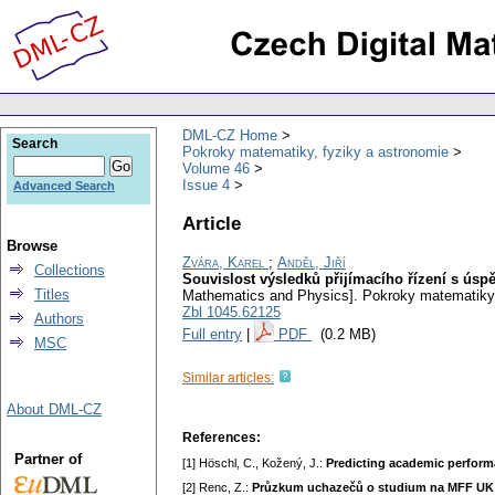
DML-CZ Home
Search
Pokroky matematiky, fyziky a astronomie
Volume 46
Issue 4
Advanced Search
Article
Browse
Zvára, Karel
;
Anděl, Jiří
Collections
Souvislost výsledků přijímacího řízení s úsp
Titles
Mathematics and Physics].
Pokroky matematiky,
Zbl 1045.62125
Authors
Full entry
|
PDF
(0.2 MB)
MSC
Similar articles:
About DML-CZ
References:
Partner of
[1] Höschl, C., Kožený, J.:
Predicting academic performa
[2] Renc, Z.:
Průzkum uchazečů o studium na MFF UK