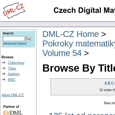
DML-CZ Home
Search
Pokroky matematiky
Advanced Search
Volume 54
Browse
Collections
Browse By Titl
Titles
Authors
MSC
A
B
C
Or enter th
About DML-CZ
Now sh
Partner of