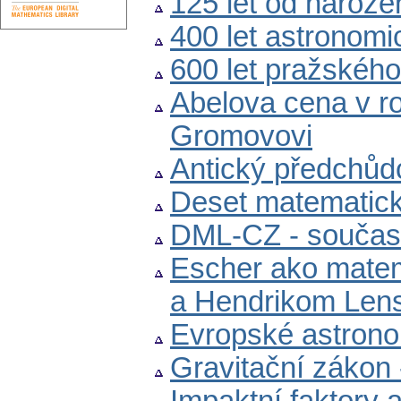
125 let od naroze
400 let astronom
600 let pražského
Abelova cena v r
Gromovovi
Antický předchůd
Deset matematick
DML-CZ - součas
Escher ako matem
a Hendrikom Len
Evropské astrono
Gravitační zákon - 