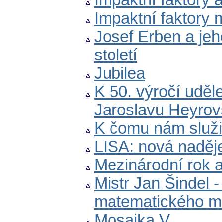
Impaktní faktory
Impaktní faktory
Josef Erben a jeho
století
Jubilea
K 50. výročí uděl
Jaroslavu Heyro
K čomu nám služi
LISA: nová naděje
Mezinárodní rok 
Mistr Jan Šindel 
matematického mo
Mosaika V