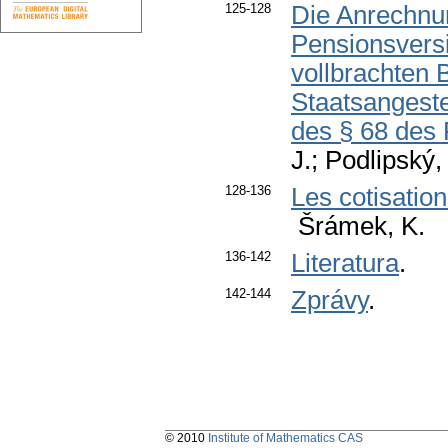
125-128
Die Anrechnu
Pensionsversi
vollbrachten 
Staatsangeste
des § 68 des
J.; Podlipský,
128-136
Les cotisatio
Šrámek, K.
136-142
Literatura
.
142-144
Zprávy
.
© 2010
Institute of Mathematics CAS