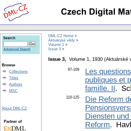
DML-CZ Home
Search
Aktuárské vědy
Volume 1
Issue 3
Advanced Search
Issue 3,
Volume 1, 1930
(
Aktuárské 
Browse
97-109
Les questions
Collections
Titles
publiques et p
Authors
famille. II
. Sc
MSC
110-125
Die Reform d
Pensionsversi
About DML-CZ
Diensten und 
Partner of
Reform
. Havl