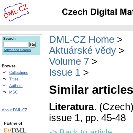
DML-CZ Home
Search
Aktuárské vědy
Advanced Search
Volume 7
Browse
Issue 1
Collections
Titles
Similar articles
Authors
MSC
Literatura
.
(Czech)
About DML-CZ
issue 1
,
pp. 45-48
Partner of
-> Back to article