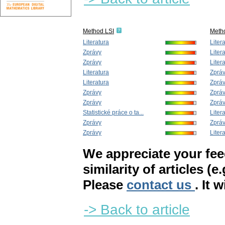
Method LSI
Meth
Literatura
Liter
Zprávy
Liter
Zprávy
Liter
Literatura
Zprá
Literatura
Zprá
Zprávy
Zprá
Zprávy
Zprá
Statistické práce o ta...
Liter
Zprávy
Zprá
Zprávy
Liter
We appreciate your fe
similarity of articles (e
Please
contact us
. It 
-> Back to article