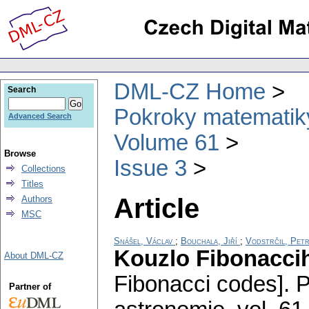
DML-CZ Home
Search
Pokroky matematiky
Advanced Search
Volume 61
Browse
Issue 3
Collections
Titles
Article
Authors
MSC
Snášel, Václav
;
Bouchala, Jiří
;
Vodstrčil, Pet
Kouzlo Fibonacci
About DML-CZ
Fibonacci codes].
P
Partner of