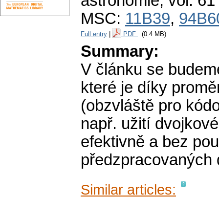
astronomie
,
vol. 61
MSC:
11B39
,
94B6
Full entry
|
PDF
(0.4 MB)
Summary:
V článku se budem
které je díky promě
(obzvláště pro kódo
např. užití dvojkov
efektivně a bez pou
předzpracovaných 
Similar articles: