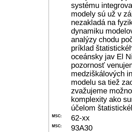
systému integrovan
modely sú už v zá
nezakladá na fyzi
dynamiku modelov
analýzy chodu poč
príklad štatistick
oceánsky jav El N
pozornosť venuje
medziškálových int
modelu sa tiež za
zvažujeme možnosť
komplexity ako su
účelom štatistické
MSC:
62-xx
MSC:
93A30