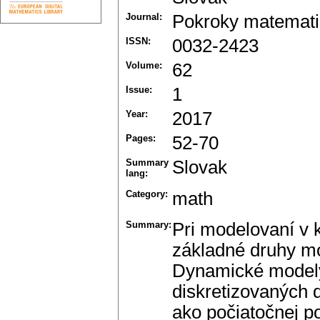
Journal:
Pokroky matematik
ISSN:
0032-2423
Volume:
62
Issue:
1
Year:
2017
Pages:
52-70
Summary
Slovak
lang:
Category:
math
Summary:
Pri modelovaní v k
základné druhy mo
Dynamické modely 
diskretizovaných 
ako počiatočnej p