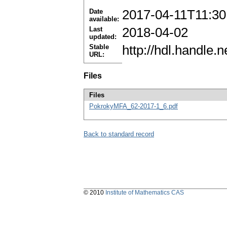
Date
2017-04-11T11:30
available:
Last
2018-04-02
updated:
Stable
http://hdl.handle
URL:
Files
Files
PokrokyMFA_62-2017-1_6.pdf
Back to standard record
© 2010
Institute of Mathematics CAS