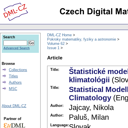
DML-CZ Home
Search
Pokroky matematiky, fyziky a astronomie
Volume 62
Issue 1
Advanced Search
Article
Browse
Title:
Štatistické model
Collections
Titles
klimatológii
(Slov
Authors
Title:
Statistical Model
MSC
Climatology
(Eng
Author:
Jajcay, Nikola
About DML-CZ
Author:
Paluš, Milan
Partner of
Language:
Slovak