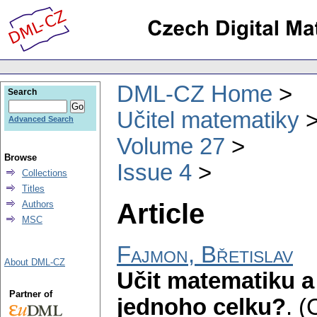
DML-CZ Home
Search
Učitel matematiky
Advanced Search
Volume 27
Browse
Issue 4
Collections
Titles
Article
Authors
MSC
Fajmon, Břetislav
About DML-CZ
Učit matematiku a
Partner of
jednoho celku?
.
(