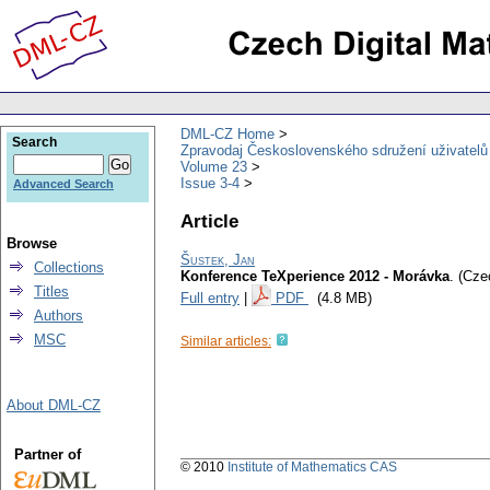
DML-CZ Home
Search
Zpravodaj Československého sdružení uživatel
Volume 23
Issue 3-4
Advanced Search
Article
Browse
Šustek, Jan
Collections
Konference TeXperience 2012 - Morávka
.
(Cze
Titles
Full entry
|
PDF
(4.8 MB)
Authors
MSC
Similar articles:
About DML-CZ
Partner of
© 2010
Institute of Mathematics CAS