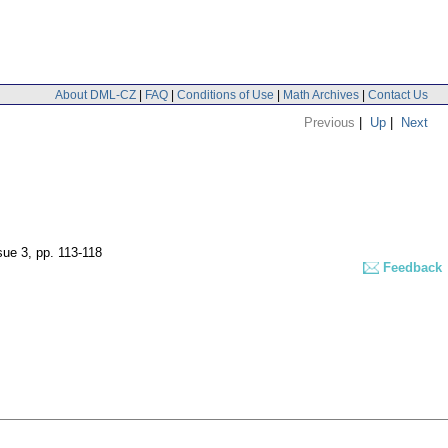
About DML-CZ
|
FAQ
|
Conditions of Use
|
Math Archives
|
Contact Us
Previous
|
Up
|
Next
sue 3
,
pp. 113-118
Feedback