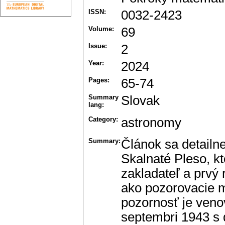
ISSN:
0032-2423
Volume:
69
Issue:
2
Year:
2024
Pages:
65-74
Summary
Slovak
lang:
Category:
astronomy
Summary:
Článok sa detailn
Skalnaté Pleso, k
zakladateľ a prvý 
ako pozorovacie m
pozornosť je veno
septembri 1943 s