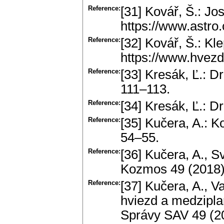
Reference:
[31] Kovář, Š.: Jo
https://www.astro.
Reference:
[32] Kovář, Š.: Kl
https://www.hvezd
Reference:
[33] Kresák, Ľ.: D
111–113.
Reference:
[34] Kresák, Ľ.: D
Reference:
[35] Kučera, A.: 
54–55.
Reference:
[36] Kučera, A., 
Kozmos 49 (2018),
Reference:
[37] Kučera, A., 
hviezd a medzipla
Správy SAV 49 (20