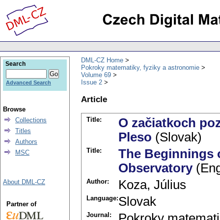
DML-CZ Home
Search
Pokroky matematiky, fyziky a astronomie
Volume 69
Issue 2
Advanced Search
Article
Browse
Title:
O začiatkoch poz
Collections
Titles
Pleso
(Slovak)
Authors
Title:
The Beginnings o
MSC
Observatory
(Eng
Author:
Koza, Július
About DML-CZ
Language:
Slovak
Partner of
Journal:
Pokroky matematik