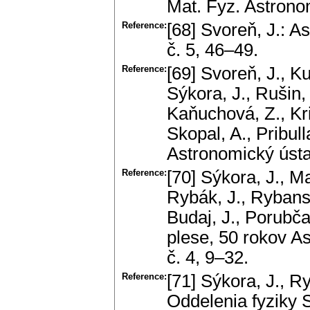
Mat. Fyz. Astrono
Reference:
[68] Svoreň, J.: 
č. 5, 46–49.
Reference:
[69] Svoreň, J., K
Sýkora, J., Rušin,
Kaňuchová, Z., Kri
Skopal, A., Pribul
Astronomický ústa
Reference:
[70] Sýkora, J., Ma
Rybák, J., Rybans
Budaj, J., Porubča
plese, 50 rokov A
č. 4, 9–32.
Reference:
[71] Sýkora, J., R
Oddelenia fyziky 