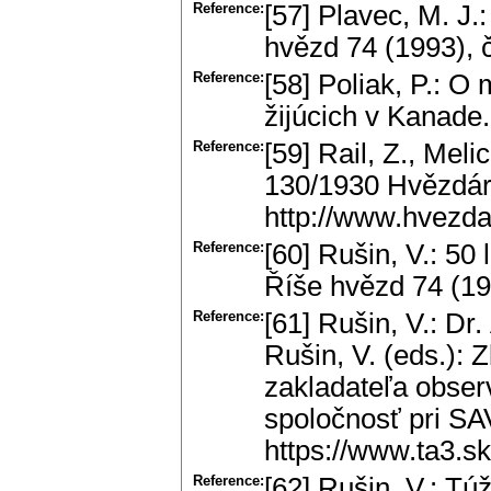
Reference:
[57] Plavec, M. J.
hvězd 74 (1993), č
Reference:
[58] Poliak, P.: 
žijúcich v Kanade.
Reference:
[59] Rail, Z., Mel
130/1930 Hvězdárn
http://www.hvezda
Reference:
[60] Rušin, V.: 5
Říše hvězd 74 (19
Reference:
[61] Rušin, V.: Dr.
Rušin, V. (eds.): 
zakladateľa obser
spoločnosť pri SA
https://www.ta3.s
Reference:
[62] Rušin, V.: Tú