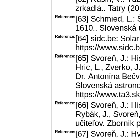
zrkadlá.. Tatry (20
Reference:
[63] Schmied, L.: 
1610.. Slovenská 
Reference:
[64] sidc.be: Sola
https://www.sidc
Reference:
[65] Svoreň, J.: H
Hric, L., Zverko, 
Dr. Antonína Bečv
Slovenská astrono
https://www.ta3.s
Reference:
[66] Svoreň, J.: H
Rybák, J., Svoreň
učiteľov. Zborník
Reference:
[67] Svoreň, J.: 