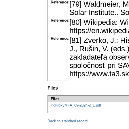
Reference:
[79] Waldmeier, M
Solar Institute..
Reference:
[80] Wikipedia: Wi
https://en.wikiped
Reference:
[81] Zverko, J.: H
J., Rušin, V. (eds
zakladateľa obser
spoločnosť pri SA
https://www.ta3.s
Files
Files
PokrokyMFA_69-2024-2_1.pdf
Back to standard record