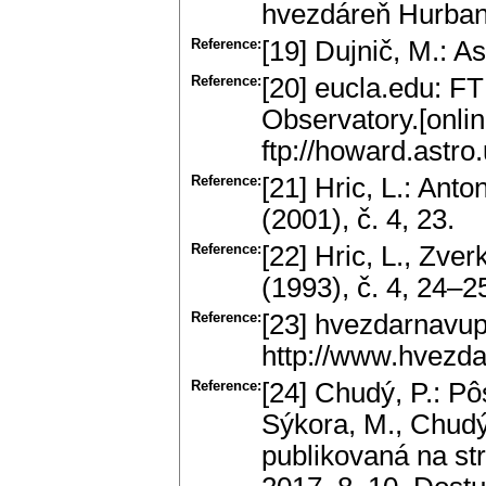
hvezdáreň Hurban
Reference:
[19] Dujnič, M.: A
Reference:
[20] eucla.edu: F
Observatory.[onlin
ftp://howard.astr
Reference:
[21] Hric, L.: Ant
(2001), č. 4, 23.
Reference:
[22] Hric, L., Zve
(1993), č. 4, 24–2
Reference:
[23] hvezdarnavupi
http://www.hvezd
Reference:
[24] Chudý, P.: P
Sýkora, M., Chudý,
publikovaná na st