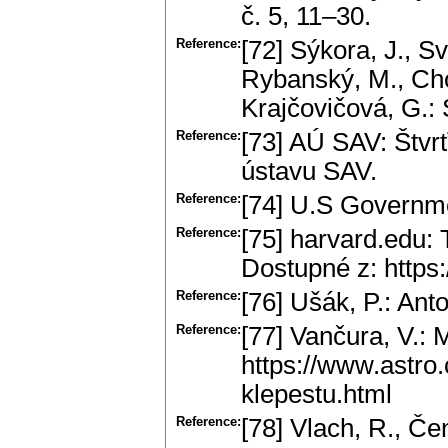
č. 5, 11–30.
Reference:
[72] Sýkora, J., Sv
Rybanský, M., Choc
Krajčovičová, G.:
Reference:
[73] AÚ SAV: Štvr
ústavu SAV.
Reference:
[74] U.S Governme
Reference:
[75] harvard.edu:
Dostupné z: https:
Reference:
[76] Ušák, P.: Ant
Reference:
[77] Vančura, V.: 
https://www.astro
klepestu.html
Reference:
[78] Vlach, R., Če