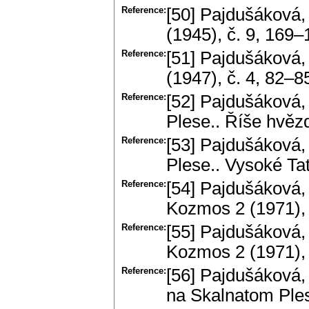
Reference:
[50] Pajdušáková,
(1945), č. 9, 169–
Reference:
[51] Pajdušáková,
(1947), č. 4, 82–8
Reference:
[52] Pajdušáková,
Plese.. Říše hvězd
Reference:
[53] Pajdušáková,
Plese.. Vysoké Tat
Reference:
[54] Pajdušáková, 
Kozmos 2 (1971), 
Reference:
[55] Pajdušáková, 
Kozmos 2 (1971), 
Reference:
[56] Pajdušáková,
na Skalnatom Ples