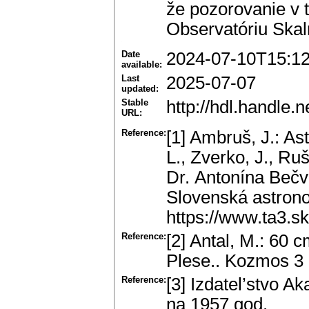
že pozorovanie v 
Observatóriu Skal
Date
2024-07-10T15:1
available:
Last
2025-07-07
updated:
Stable
http://hdl.handle
URL:
Reference:
[1] Ambruš, J.: As
L., Zverko, J., Ru
Dr. Antonína Bečv
Slovenská astrono
https://www.ta3.s
Reference:
[2] Antal, M.: 60
Plese.. Kozmos 3 (
Reference:
[3] Izdatel’stvo 
na 1957 god.