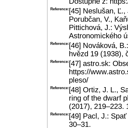
Dostupné z: https
Reference:
[45] Neslušan, Ľ., 
Porubčan, V., Kaňu
Pittichová, J.: V
Astronomického ús
Reference:
[46] Nováková, B.
hvězd 19 (1938), č
Reference:
[47] astro.sk: Obs
https://www.astro
pleso/
Reference:
[48] Ortiz, J. L., 
ring of the dwarf 
(2017), 219–223.
Reference:
[49] Pacl, J.: Spať
30–31.