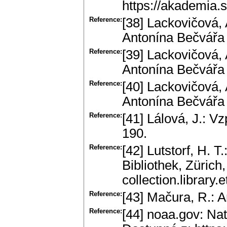
https://akademia
Reference:
[38] Lackovičová,
Antonína Bečvářa 
Reference:
[39] Lackovičová,
Antonína Bečvářa 
Reference:
[40] Lackovičová,
Antonína Bečvářa 
Reference:
[41] Lálová, J.: 
190.
Reference:
[42] Lutstorf, H. 
Bibliothek, Zürich,
collection.library
Reference:
[43] Mačura, R.: A
Reference:
[44] noaa.gov: Nat