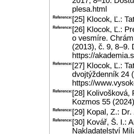
2017, 8–10. Dostu
plesa.html
Reference:
[25] Klocok, Ľ.: T
Reference:
[26] Klocok, Ľ.: P
o vesmíre. Chrám
(2013), č. 9, 8–9.
https://akademia
Reference:
[27] Klocok, Ľ.: 
dvojtýždenník 24 (
https://www.vysok
Reference:
[28] Kolivošková, 
Kozmos 55 (2024),
Reference:
[29] Kopal, Z.: Dr
Reference:
[30] Kovář, Š. I.:
Nakladatelství Mi