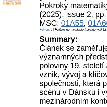
Pokroky matematiky
(2025), issue 2
,
pp.
MSC:
01A55
,
01A6
Full entry
|
Fulltext not available (moving wall 1
Summary:
Článek se zaměřuje
významných předst
poloviny 19. století
vznik, vývoj a klíč
společnosti, která 
scénu v Dánsku i v
mezinárodním kont