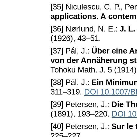
[35] Niculescu, C. P., Pe
applications. A conte
[36] Nørlund, N. E.:
J. L
(1926), 43–51.
[37] Pál, J.:
Über eine 
von der Annäherung st
Tohoku Math. J. 5 (1914)
[38] Pál, J.:
Ein Minimu
311–319.
DOI 10.1007/
[39] Petersen, J.:
Die Th
(1891), 193–220.
DOI 10
[40] Petersen, J.:
Sur le
225–227.