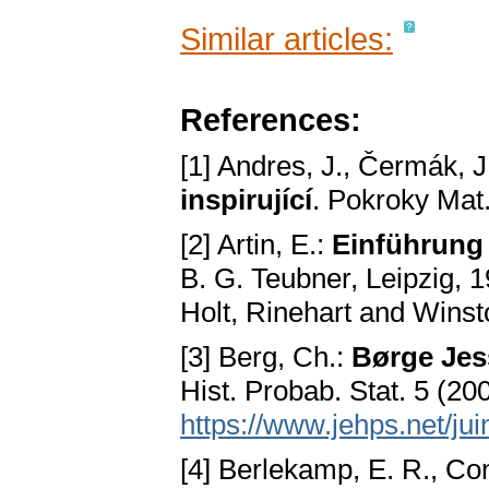
Similar articles:
References:
[1] Andres, J., Čermák, J
inspirující
. Pokroky Mat
[2] Artin, E.:
Einführung
B. G. Teubner, Leipzig, 
Holt, Rinehart and Wins
[3] Berg, Ch.:
Børge Jess
Hist. Probab. Stat. 5 (20
https://www.jehps.net/ju
[4] Berlekamp, E. R., Co