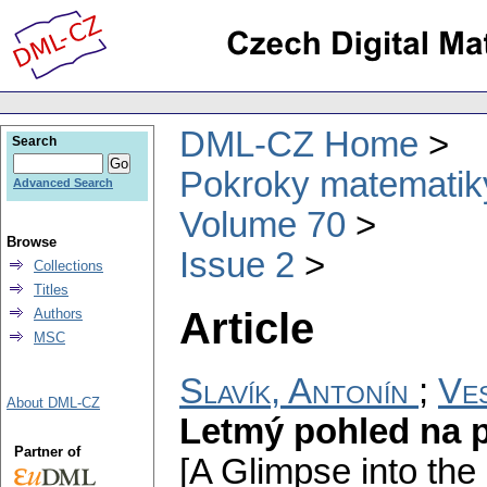
DML-CZ Home
Search
Pokroky matematiky
Advanced Search
Volume 70
Browse
Issue 2
Collections
Titles
Article
Authors
MSC
Slavík, Antonín
;
Ves
About DML-CZ
Letmý pohled na 
Partner of
[A Glimpse into the