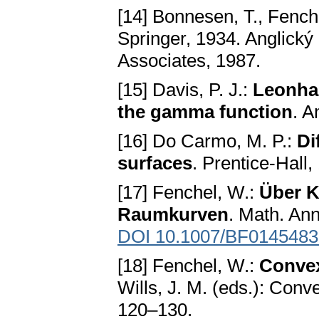
[14] Bonnesen, T., Fench
Springer, 1934. Anglický
Associates, 1987.
[15] Davis, P. J.:
Leonhar
the gamma function
. A
[16] Do Carmo, M. P.:
Di
surfaces
. Prentice-Hall,
[17] Fenchel, W.:
Über 
Raumkurven
. Math. An
DOI 10.1007/BF0145483
[18] Fenchel, W.:
Convex
Wills, J. M. (eds.): Conve
120–130.