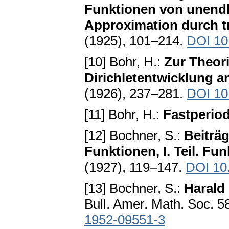
Funktionen von unendli
Approximation durch 
(1925), 101–214.
DOI 10
[10] Bohr, H.:
Zur Theori
Dirichletentwicklung a
(1926), 237–281.
DOI 10
[11] Bohr, H.:
Fastperio
[12] Bochner, S.:
Beiträg
Funktionen, I. Teil. Fu
(1927), 119–147.
DOI 10
[13] Bochner, S.:
Harald 
Bull. Amer. Math. Soc. 5
1952-09551-3