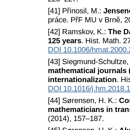
[41] Přinosil, M.:
Jenseno
práce. PřF MU v Brně, 2
[42] Ramskov, K.:
The D
125 years
. Hist. Math. 
DOI 10.1006/hmat.2000.
[43] Siegmund-Schultze,
mathematical journals 
internationalization
. Hi
DOI 10.1016/j.hm.2018.
[44] Sørensen, H. K.:
Co
mathematicians in tran
(2014), 157–187.