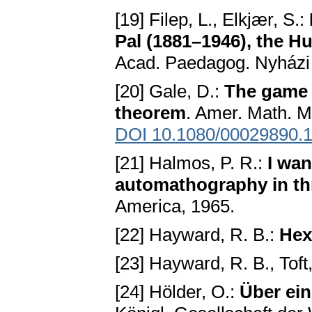
[19] Filep, L., Elkjær, S.:
Pal (1881–1946), the 
Acad. Paedagog. Nyházi 
[20] Gale, D.:
The game 
theorem
. Amer. Math. M
DOI 10.1080/00029890.
[21] Halmos, P. R.:
I wan
automathography in th
America, 1965.
[22] Hayward, R. B.:
Hex
[23] Hayward, R. B., Toft
[24] Hölder, O.:
Über ein