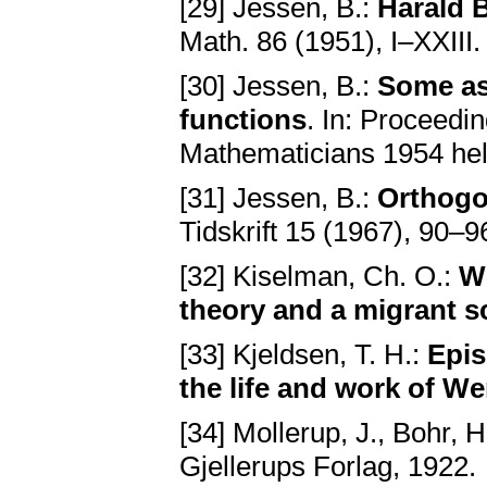
[29] Jessen, B.:
Harald B
Math. 86 (1951), I–XXIII.
[30] Jessen, B.:
Some asp
functions
. In: Proceedin
Mathematicians 1954 he
[31] Jessen, B.:
Orthogo
Tidskrift 15 (1967), 90–9
[32] Kiselman, Ch. O.:
We
theory and a migrant sc
[33] Kjeldsen, T. H.:
Epis
the life and work of W
[34] Mollerup, J., Bohr, H
Gjellerups Forlag, 1922.