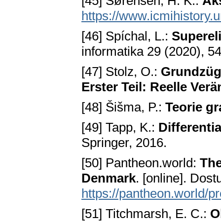
[45] Sørensen, H. K.:
Ak
https://www.icmihistory.u
[46] Spíchal, L.:
Superel
informatika 29 (2020), 5
[47] Stolz, O.:
Grundzüge
Erster Teil: Reelle Ve
[48] Šišma, P.:
Teorie g
[49] Tapp, K.:
Differenti
Springer, 2016.
[50] Pantheon.world:
The
Denmark
. [online]. Dost
https://pantheon.world/p
[51] Titchmarsh, E. C.:
O