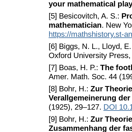
your mathematical plays
[5] Besicovitch, A. S.:
Pr
mathematician
. New Yo
https://mathshistory.st-
[6] Biggs, N. L., Lloyd, E
Oxford University Press,
[7] Boas, H. P.:
The footb
Amer. Math. Soc. 44 (19
[8] Bohr, H.:
Zur Theorie
Verallgemeinerung der 
(1925), 29–127.
DOI 10.
[9] Bohr, H.:
Zur Theorie
Zusammenhang der fas