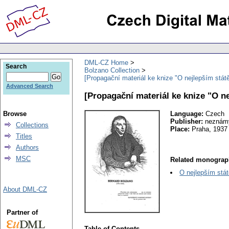
DML-CZ Home
Search
Bolzano Collection
[Propagační materiál ke knize "O nejlepším státě
Advanced Search
[Propagační materiál ke knize "O ne
Browse
Language:
Czech
Publisher:
neznám
Collections
Place:
Praha, 1937
Titles
Authors
MSC
Related monograp
O nejlepším stá
About DML-CZ
Partner of
Table of Contents