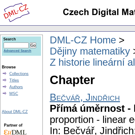
DML-CZ Home
Search
Dějiny matematiky
Advanced Search
Z historie lineární 
Browse
Collections
Chapter
Titles
Authors
MSC
Bečvář, Jindřich
Přímá úměrnost - 
About DML-CZ
proportion - linear 
Partner of
In: Bečvář, Jindřich