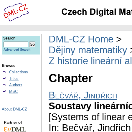
DML-CZ Home
Search
Dějiny matematiky
Advanced Search
Z historie lineární 
Browse
Collections
Chapter
Titles
Authors
MSC
Bečvář, Jindřich
Soustavy lineární
About DML-CZ
[Systems of linear e
Partner of
In: Bečvář, Jindřich