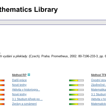
.
ich vydání a překlady.
(Czech).
Praha: Prometheus, 2002. 80-7196-233-3,
pp. 
Method RP
Method TF
Další práce
Úvodní slo
Nové knihy
Závěrečné 
Aktivita v historiogra...
Matematika 
Nové knihy
3.1 Studium 
3.1 Studium křivek po ...
Aktivita v hi
Zprávy a oznámení
Matematick