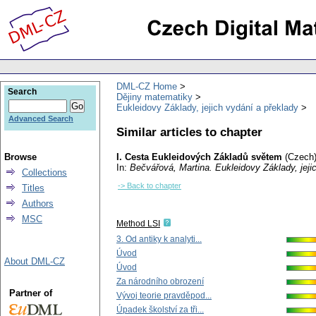
DML-CZ Home
Search
Dějiny matematiky
Eukleidovy Základy, jejich vydání a překlady
Advanced Search
Similar articles to chapter
Browse
I. Cesta Eukleidových Základů světem
(Czech)
In:
Bečvářová, Martina
. Eukleidovy Základy, jej
Collections
-> Back to chapter
Titles
Authors
MSC
Method LSI
3. Od antiky k analyti...
Úvod
About DML-CZ
Úvod
Za národního obrození
Partner of
Vývoj teorie pravděpod...
Úpadek školství za tři...