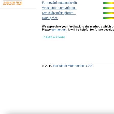
Formování matematickéh...
Výuka teorie pravděpod...
Dva citáty místo předm...
Další práce
We appreciate your feedback to the methods which deter
Please
contact us
. It will be helpful for future devel
-> Back to chapter
© 2010
Institute of Mathematics CAS