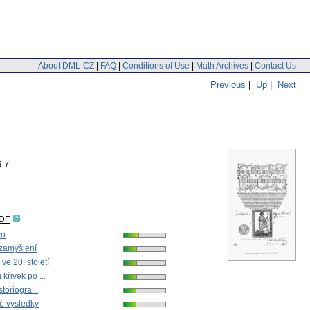
About DML-CZ
|
FAQ
|
Conditions of Use
|
Math Archives
|
Contact Us
Previous
|
Up
|
Next
6-7
IDF
vo
zamyšlení
ve 20. století
křivek po ...
storiogra...
é výsledky