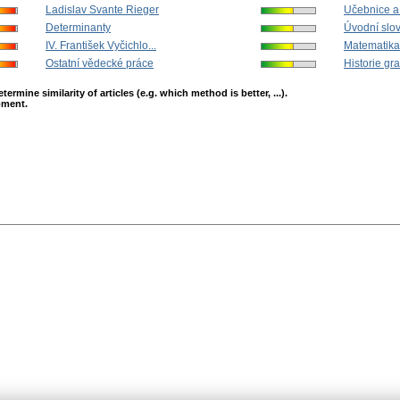
Ladislav Svante Rieger
Učebnice a
Determinanty
Úvodní slo
IV. František Vyčichlo...
Matematika 
Ostatní vědecké práce
Historie gra
mine similarity of articles (e.g. which method is better, ...).
opment.