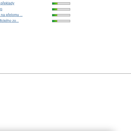
 překlady
vo
na přelomu ...
fického zo...