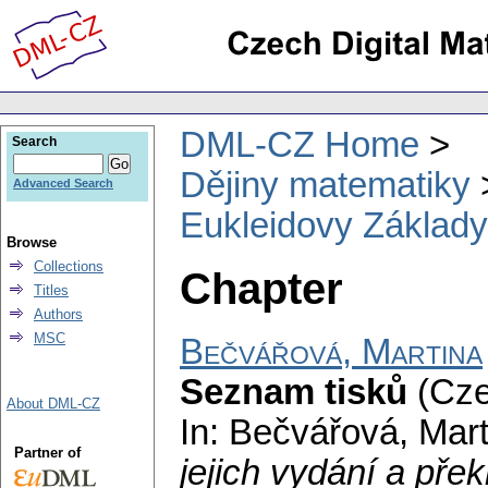
DML-CZ Home
Search
Dějiny matematiky
Advanced Search
Eukleidovy Základy,
Browse
Collections
Chapter
Titles
Authors
MSC
Bečvářová, Martina
Seznam tisků
(Cze
About DML-CZ
In: Bečvářová, Mar
Partner of
jejich vydání a pře