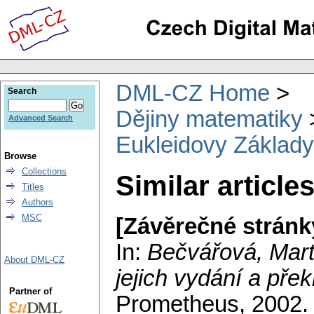
DML-CZ Home
Search
Dějiny matematiky
Advanced Search
Eukleidovy Základy,
Browse
Collections
Similar article
Titles
Authors
MSC
[Závěrečné stránk
In:
Bečvářová, Mart
About DML-CZ
jejich vydání a pře
Partner of
Prometheus, 2002.