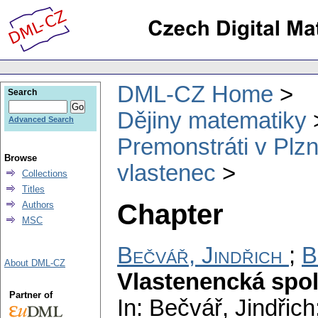
DML-CZ Home
Search
Dějiny matematiky
Advanced Search
Premonstráti v Plzni
Browse
vlastenec
Collections
Titles
Chapter
Authors
MSC
Bečvář, Jindřich
;
B
About DML-CZ
Vlastenencká spo
Partner of
In: Bečvář, Jindřic