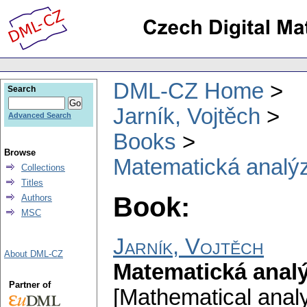
DML-CZ Home
Search
Jarník, Vojtěch
Advanced Search
Books
Browse
Matematická analýz
Collections
Titles
Book:
Authors
MSC
Jarník, Vojtěch
About DML-CZ
Matematická analý
Partner of
[Mathematical analy