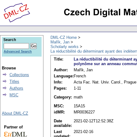
DML-CZ Home
Search
Mařík, Jan
Scholarly works
La réductibilité du déterminant ayant des indét
Advanced Search
Title:
La réductibilité du déterminant 
polynôme sur an anneau commut
Browse
Author:
Mařík, Jan
Collections
Language:
French
Titles
Info:
Acta Fac. Nat. Univ. Carol., Prague
Pages:
1-11
Authors
MSC
Category:
math
MSC:
15A15
idMR:
MR0036227
About DML-CZ
Date
2021-02-12T12:52:38Z
available:
Partner of
Last
2021-02-16
updated: