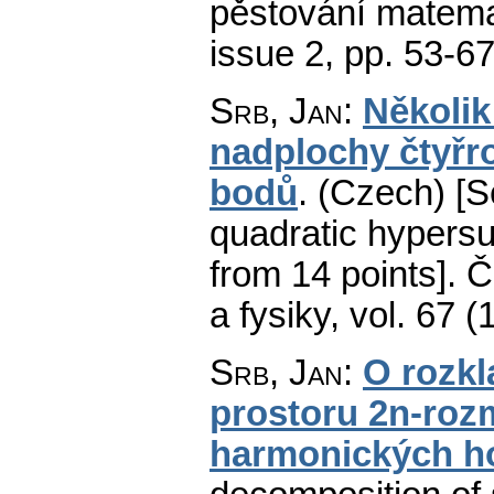
pěstování matemat
issue 2
,
pp. 53-6
Srb, Jan
:
Několik
nadplochy čtyřr
bodů
.
(Czech) [S
quadratic hypersu
from 14 points].
Č
a fysiky
,
vol. 67 (
Srb, Jan
:
O rozkl
prostoru 2n-roz
harmonických h