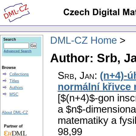
DML-CZ Home
Search
Advanced Search
Author: Srb, J
Browse
Srb, Jan
:
(n+4)-ú
Collections
Titles
normální křivce
Authors
MSC
[$(n+4)$-gon inscr
a $n$-dimensiona
About DML-CZ
matematiky a fysi
Partner of
98,99