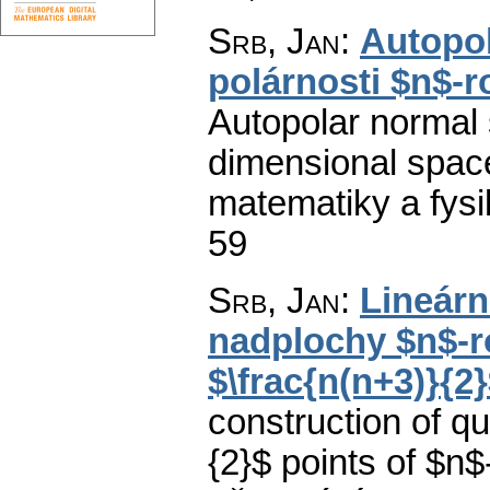
Srb, Jan
:
Autopol
polárnosti $n$-
Autopolar normal 
dimensional space
matematiky a fysi
59
Srb, Jan
:
Lineárn
nadplochy $n$-
$\frac{n(n+3)}{2
construction of qu
{2}$ points of $n