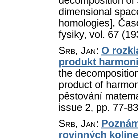
decomposition of
dimensional space
homologies].
Časo
fysiky
,
vol. 67 (19
Srb, Jan
:
O rozkl
produkt harmon
the decompositio
product of harmon
pěstování matemat
issue 2
,
pp. 77-8
Srb, Jan
:
Poznám
rovinných koline