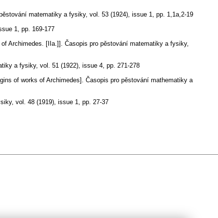
pěstování matematiky a fysiky
,
vol. 53 (1924), issue 1
,
pp. 1,1a,2-19
issue 1
,
pp. 169-177
of Archimedes. [IIa.]].
Časopis pro pěstování matematiky a fysiky
,
tiky a fysiky
,
vol. 51 (1922), issue 4
,
pp. 271-278
gins of works of Archimedes].
Časopis pro pěstování mathematiky a
siky
,
vol. 48 (1919), issue 1
,
pp. 27-37