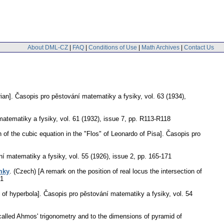
About DML-CZ
|
FAQ
|
Conditions of Use
|
Math Archives
|
Contact Us
ian].
Časopis pro pěstování matematiky a fysiky
,
vol. 63 (1934),
matematiky a fysiky
,
vol. 61 (1932), issue 7
,
pp. R113-R118
n of the cubic equation in the "Flos" of Leonardo of Pisa].
Časopis pro
ní matematiky a fysiky
,
vol. 55 (1926), issue 2
,
pp. 165-171
mky
.
(Czech) [A remark on the position of real locus the intersection of
41
of hyperbola].
Časopis pro pěstování matematiky a fysiky
,
vol. 54
called Ahmos' trigonometry and to the dimensions of pyramid of