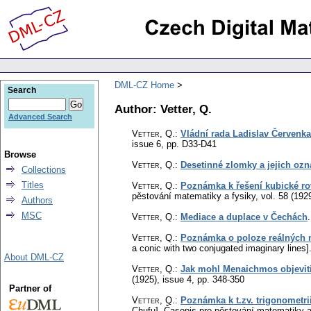
DML-CZ Home
Search
Author: Vetter, Q.
Advanced Search
Vetter, Q.
:
Vládní rada Ladislav Červenk
issue 6
,
pp. D33-D41
Browse
Vetter, Q.
:
Desetinné zlomky a jejich ozn
Collections
Titles
Vetter, Q.
:
Poznámka k řešení kubické ro
pěstování matematiky a fysiky
,
vol. 58 (192
Authors
MSC
Vetter, Q.
:
Mediace a duplace v Čechách
Vetter, Q.
:
Poznámka o poloze reálných n
a conic with two conjugated imaginary lines]
About DML-CZ
Vetter, Q.
:
Jak mohl Menaichmos objeviti
(1925), issue 4
,
pp. 348-350
Partner of
Vetter, Q.
:
Poznámka k t.zv. trigonomet
Chufu].
Časopis pro pěstování matematiky a