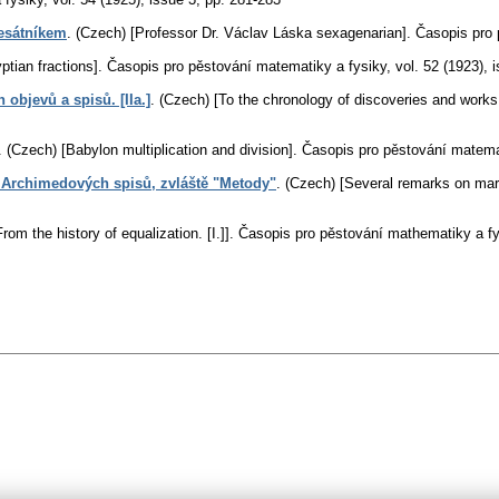
desátníkem
.
(Czech) [Professor Dr. Václav Láska sexagenarian].
Časopis pro 
ptian fractions].
Časopis pro pěstování matematiky a fysiky
,
vol. 52 (1923), 
objevů a spisů. [IIa.]
.
(Czech) [To the chronology of discoveries and works 
.
(Czech) [Babylon multiplication and division].
Časopis pro pěstování matema
Archimedových spisů, zvláště "Metody"
.
(Czech) [Several remarks on mar
rom the history of equalization. [I.]].
Časopis pro pěstování mathematiky a fy