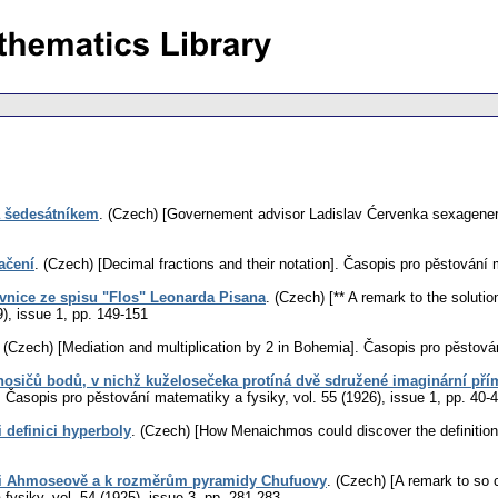
a šedesátníkem
.
(Czech) [Governement advisor Ladislav Ćervenka sexagener
ačení
.
(Czech) [Decimal fractions and their notation].
Časopis pro pěstování 
vnice ze spisu "Flos" Leonarda Pisana
.
(Czech) [** A remark to the solutio
9), issue 1
,
pp. 149-151
.
(Czech) [Mediation and multiplication by 2 in Bohemia].
Časopis pro pěstová
osičů bodů, v nichž kuželosečeka protíná dvě sdružené imaginární pří
.
Časopis pro pěstování matematiky a fysiky
,
vol. 55 (1926), issue 1
,
pp. 40-
 definici hyperboly
.
(Czech) [How Menaichmos could discover the definition 
rii Ahmoseově a k rozměrům pyramidy Chufuovy
.
(Czech) [A remark to so 
 fysiky
,
vol. 54 (1925), issue 3
,
pp. 281-283