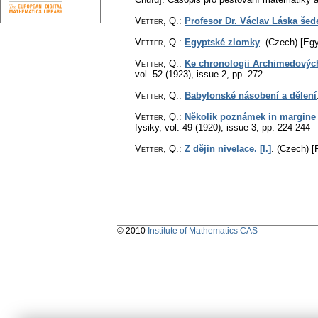
Vetter, Q.
:
Profesor Dr. Václav Láska še
Vetter, Q.
:
Egyptské zlomky
.
(Czech) [Egy
Vetter, Q.
:
Ke chronologii Archimedových 
vol. 52 (1923), issue 2
,
pp. 272
Vetter, Q.
:
Babylonské násobení a dělení
Vetter, Q.
:
Několik poznámek in margine 
fysiky
,
vol. 49 (1920), issue 3
,
pp. 224-244
Vetter, Q.
:
Z dějin nivelace. [I.]
.
(Czech) [F
© 2010
Institute of Mathematics CAS