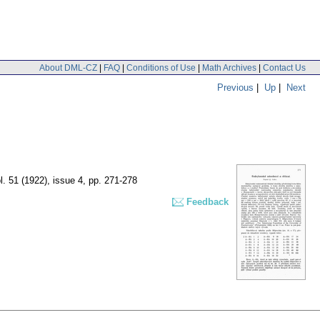
About DML-CZ
|
FAQ
|
Conditions of Use
|
Math Archives
|
Contact Us
Previous
|
Up
|
Next
l. 51 (1922), issue 4
,
pp. 271-278
Feedback