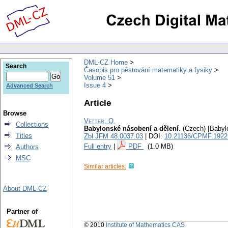
DML-CZ Home
Search
Časopis pro pěstování matematiky a fysiky
Volume 51
Issue 4
Advanced Search
Article
Browse
Vetter, Q.
Collections
Babylonské násobení a dělení
.
(Czech) [Babylo
Titles
Zbl JFM 48.0037.03
| DOI:
10.21136/CPMF.1922
Full entry
|
PDF
(1.0 MB)
Authors
MSC
Similar articles:
About DML-CZ
Partner of
© 2010
Institute of Mathematics CAS