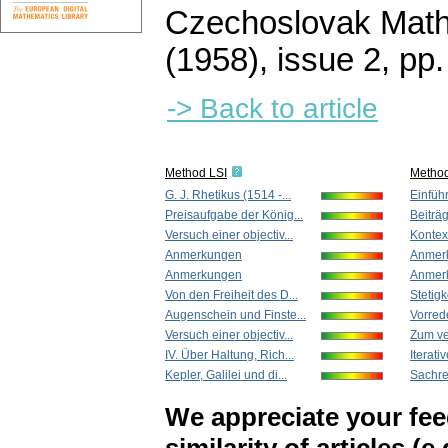
Czechoslovak Math
(1958), issue 2
,
pp.
-> Back to article
Method LSI
Metho
G. J. Rhetikus (1514 -...
Einfüh
Preisaufgabe der König...
Beiträg
Versuch einer objectiv...
Kontex
Anmerkungen
Anmer
Anmerkungen
Anmer
Von den Freiheit des D...
Stetigk
Augenschein und Finste...
Vorred
Versuch einer objectiv...
Zum ve
IV. Über Haltung, Rich...
Iterati
Kepler, Galilei und di...
Sachre
We appreciate your fe