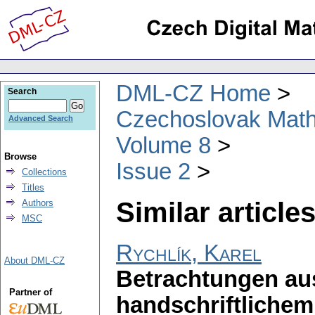
DML-CZ Home
Search
Czechoslovak Math
Advanced Search
Volume 8
Browse
Issue 2
Collections
Titles
Similar articles
Authors
MSC
Rychlík, Karel
About DML-CZ
Betrachtungen aus
Partner of
handschriftliche