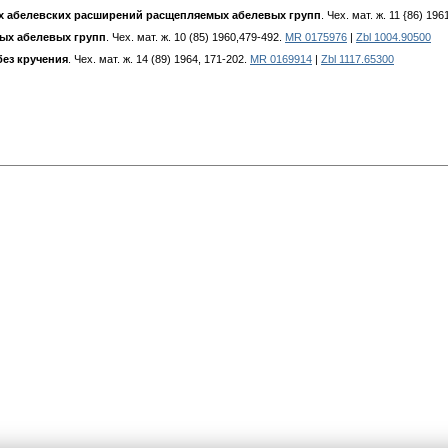
х абелевских расширений расщепляемых абелевых групп
. Чех. мат. ж. 11 {86) 19
ых абелевых групп
. Чех. мат. ж. 10 (85) 1960,479-492.
MR 0175976
|
Zbl 1004.90500
ез кручения
. Чех. мат. ж. 14 (89) 1964, 171-202.
MR 0169914
|
Zbl 1117.65300