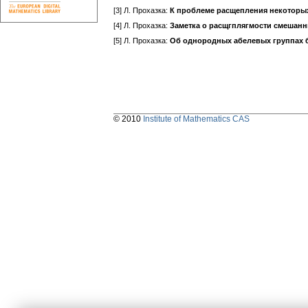
[3] Л. Прохазка:
К проблеме расщепления некоторы
[4] Л. Прохазка:
Заметка о расщгплягмости смешанн
[5] Л. Прохазка:
Об однородных абелевых группах б
© 2010
Institute of Mathematics CAS