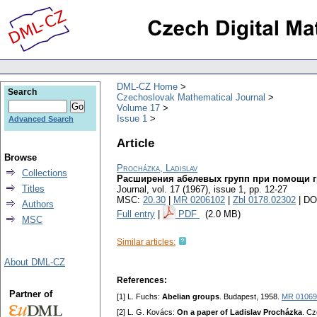
DML-CZ Home
Search
Czechoslovak Mathematical Journal
Volume 17
Issue 1
Advanced Search
Article
Browse
Procházka, Ladislav
Collections
Расширения абелевых групп при помощи г
Titles
Journal
,
vol. 17 (1967), issue 1
,
pp. 12-27
MSC:
20.30
|
MR 0206102
|
Zbl 0178.02302
| DO
Authors
Full entry
|
PDF
(2.0 MB)
MSC
Similar articles:
About DML-CZ
References:
Partner of
[1] L. Fuchs:
Abelian groups
. Budapest, 1958.
MR 01069
[2] L. G. Kovács:
On a paper of Ladislav Procházka
. Cz