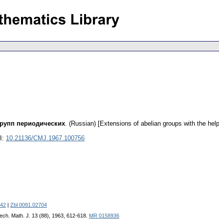
рупп периодических
.
(Russian) [Extensions of abelian groups with the help
I:
10.21136/CMJ.1967.100756
42
|
Zbl 0091.02704
ech. Math. J. 13 (88), 1963, 612-618.
MR 0158936