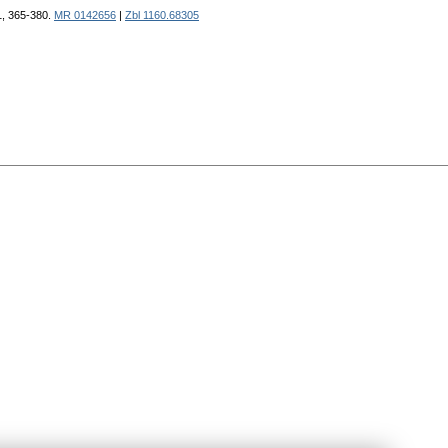
61, 365-380.
MR 0142656
|
Zbl 1160.68305