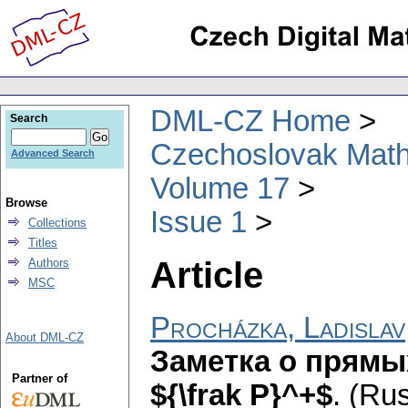
DML-CZ Home
Search
Czechoslovak Math
Advanced Search
Volume 17
Browse
Issue 1
Collections
Titles
Article
Authors
MSC
Procházka, Ladislav
About DML-CZ
Заметка о прямы
Partner of
${\frak P}^+$
.
(Rus