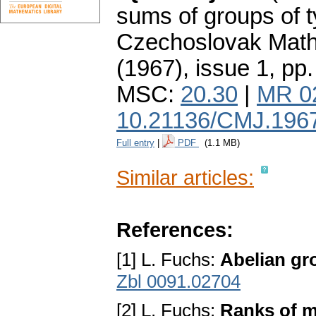
sums of groups of t
Czechoslovak Math
(1967), issue 1
,
pp.
MSC:
20.30
|
MR 0
10.21136/CMJ.196
Full entry
|
PDF
(1.1 MB)
Similar articles:
References:
[1] L. Fuchs:
Abelian gr
Zbl 0091.02704
[2] L. Fuchs:
Ranks of 