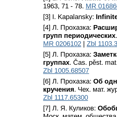
1963, 71 - 78.
MR 01686
[3] I. Kapalansky:
Infini
[4] Л. Прохазка:
Расшир
групп периодических
MR 0206102
|
Zbl 1103.
[5] Л. Прохазка:
Заметк
группах
. Čas. pěst. ma
Zbl 1005.68507
[6] Л. Прохазка:
Об одн
кручения
. Чех. мат. жу
Zbl 1117.65300
[7] Л. Я. Куликов:
Обоб
Моск. матем. общества, 