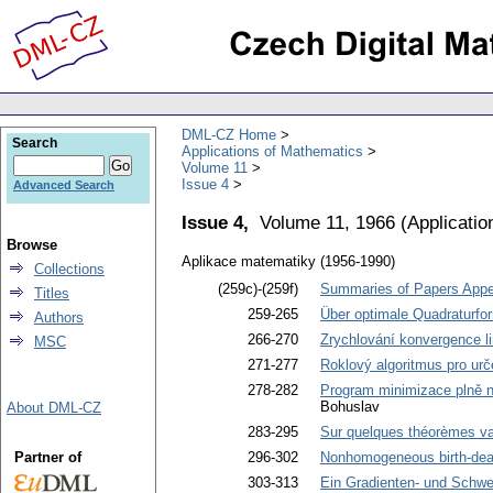
DML-CZ Home
Search
Applications of Mathematics
Volume 11
Issue 4
Advanced Search
Issue 4,
Volume 11, 1966
(
Applicati
Browse
Aplikace matematiky (1956-1990)
Collections
(259c)-(259f)
Summaries of Papers Appea
Titles
259-265
Über optimale Quadraturfo
Authors
266-270
Zrychlování konvergence l
MSC
271-277
Roklový algoritmus pro ur
278-282
Program minimizace plně n
Bohuslav
About DML-CZ
283-295
Sur quelques théorèmes vari
Partner of
296-302
Nonhomogeneous birth-death
303-313
Ein Gradienten- und Schwer