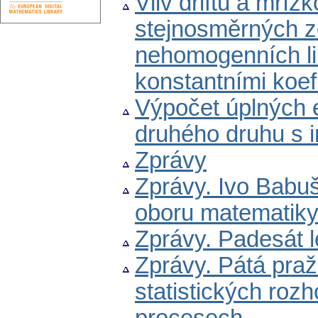
Vliv driftu a mří
stejnosměrných z
nehomogenních lin
konstantními koef
Výpočet úplných e
druhého druhu s
Zprávy
Zprávy. Ivo Babuš
oboru matematik
Zprávy. Padesát 
Zprávy. Pátá praž
statistických ro