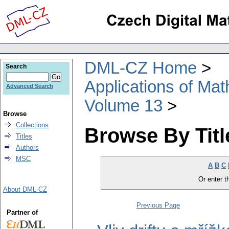
DML-CZ Home
Search
Applications of Ma
Advanced Search
Volume 13
Browse
Collections
Browse By Titl
Titles
Authors
MSC
A
B
C
Or enter th
About DML-CZ
Previous Page
Partner of