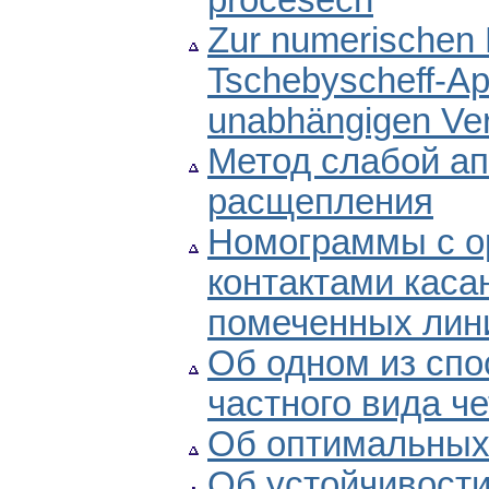
procesech
Zur numerischen 
Tschebyscheff-Ap
unabhängigen Ver
Метод слабой ап
расщепления
Номограммы с о
контактами каса
помеченных лин
Об одном из сп
частного вида ч
Об оптимальных
Об устойчивости