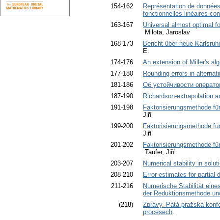
154-162
Représentation de données 
fonctionnelles linéaires co
163-167
Universal almost optimal fo
Milota, Jaroslav
168-173
Bericht über neue Karlsru
E.
174-176
An extension of Miller's al
177-180
Rounding errors in alternat
181-186
Об устойчивости операто
187-190
Richardson-extrapolation a
191-198
Faktorisierungsmethode für
Jiří
199-200
Faktorisierungsmethode für
Jiří
201-202
Faktorisierungsmethode für
Taufer, Jiří
203-207
Numerical stability in solut
208-210
Error estimates for partial 
211-216
Numerische Stabilität eine
der Reduktionsmethode und
(218)
Zprávy. Pátá pražská konfe
procesech
.