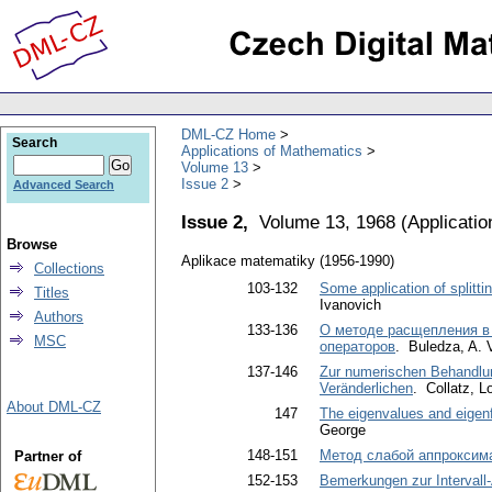
DML-CZ Home
Search
Applications of Mathematics
Volume 13
Issue 2
Advanced Search
Issue 2,
Volume 13, 1968
(
Applicati
Browse
Aplikace matematiky (1956-1990)
Collections
103-132
Some application of splitt
Titles
Ivanovich
Authors
133-136
О методе расщепления в
MSC
операторов
. Buledza, A. 
137-146
Zur numerischen Behandlun
Veränderlichen
. Collatz, L
About DML-CZ
147
The eigenvalues and eigenf
George
148-151
Метод слабой аппроксим
Partner of
152-153
Bemerkungen zur Intervall