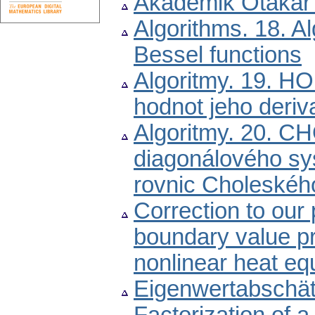
Akademik Otakar
Algorithms. 18. Al
Bessel functions
Algoritmy. 19. H
hodnot jeho deri
Algoritmy. 20. C
diagonálového sy
rovnic Choleské
Correction to our p
boundary value pr
nonlinear heat eq
Eigenwertabschät