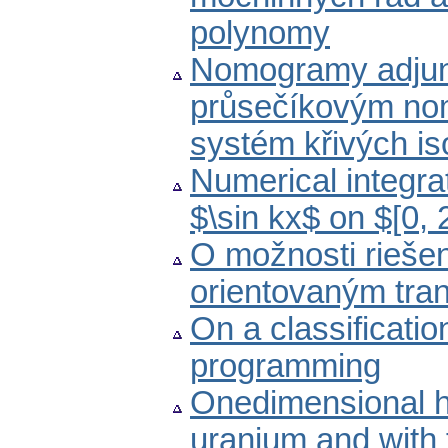
polynomy
Nomogramy adjun
průsečíkovým no
systém křivých is
Numerical integra
$\sin kx$ on $[0, 2
O možnosti rieše
orientovaným tra
On a classificatio
programming
Onedimensional h
uranium and with f