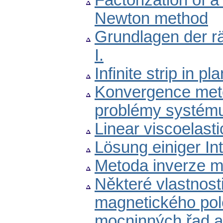
Factorization of a
Newton method
Grundlagen der r
I.
Infinite strip in pl
Konvergence meto
problémy systému 
Linear viscoelasti
Lösung einiger Int
Metoda inverze m
Některé vlastnost
magnetického pol
mocninných řad a 