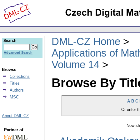
DML-CZ Home
Search
Applications of Ma
Advanced Search
Volume 14
Browse
Collections
Browse By Titl
Titles
Authors
MSC
A
B
C
Or enter th
About DML-CZ
Now sh
Partner of