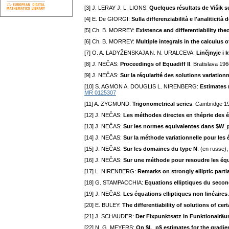
[3] J. LERAY J. L. LIONS:
Quelques résultats de Višik s
[4] E. De GIORGI:
Sulla differenziabilità e l'analiticità 
[5] Ch. B. MORREY:
Existence and differentiability the
[6] Ch. B. MORREY:
Multiple integrals in the calculus o
[7] O. A. LADYŽENSKAJA N. N. URALCEVA:
Linějnyje i 
[8] J. NEČAS:
Proceedings of Equadiff II
. Bratislava 196
[9] J. NEČAS:
Sur la régularité des solutions variatio
[10] S. AGMON A. DOUGLIS L. NIRENBERG:
Estimates n
MR 0125307
[11] A. ZYGMUND:
Trigonometrical series
. Cambridge 1
[12] J. NEČAS:
Les méthodes directes en théprie des é
[13] J. NEČAS:
Sur les normes equivalentes dans $W_p^
[14] J. NEČAS:
Sur la méthode variationnelle pour les é
[15] J. NEČAS:
Sur les domaines du type N
. (en russe)
[16] J. NEČAS:
Sur une méthode pour resoudre les équa
[17] L. NIRENBERG:
Remarks on strongly elliptic partia
[18] G. STAMPACCHIA:
Equations elliptiques du secon
[19] J. NEČAS:
Les équations elliptiques non linéaires
[20] E. BULEY:
The differentiability of solutions of cer
[21] J. SCHAUDER:
Der Fixpunktsatz in Funktionalrä
[22] N. G. MEYERS:
On $L_p$ estimates for the gradien