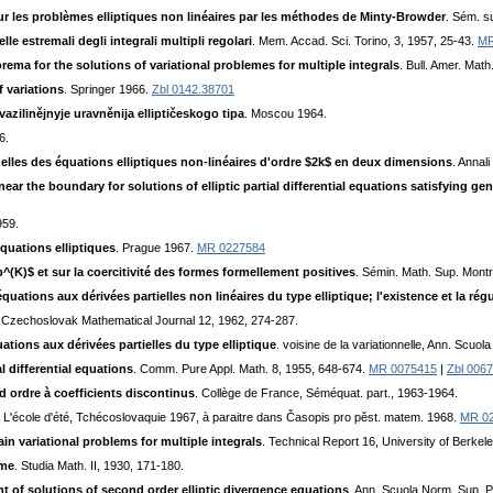
ur les problèmes elliptiques non linéaires par les méthodes de Minty-Browder
. Sém. s
delle estremali degli integrali multipli regolari
. Mem. Accad. Sci. Torino, 3, 1957, 25-43.
MR
orema for the solutions of variational problemes for multiple integrals
. Bull. Amer. Mat
f variations
. Springer 1966.
Zbl 0142.38701
kvazilinějnyje uravněnija elliptičeskogo tipa
. Moscou 1964.
6.
nnelles des équations elliptiques non-linéaires d'ordre $2k$ en deux dimensions
. Annal
ear the boundary for solutions of elliptic partial differential equations satisfying ge
959.
quations elliptiques
. Prague 1967.
MR 0227584
(K)$ et sur la coercitivité des formes formellement positives
. Sémin. Math. Sup. Montr
quations aux dérivées partielles non linéaires du type elliptique; l'existence et la rég
, Czechoslovak Mathematical Journal 12, 1962, 274-287.
tions aux dérivées partielles du type elliptique
. voisine de la variationnelle, Ann. Scuo
l differential equations
. Comm. Pure Appl. Math. 8, 1955, 648-674.
MR 0075415
|
Zbl 006
d ordre à coefficients discontinus
. Collège de France, Séméquat. part., 1963-1964.
. L'école d'été, Tchécoslovaquie 1967, à paraitre dans Časopis pro pěst. matem. 1968.
MR 0
tain variational problems for multiple integrals
. Technical Report 16, University of Berkele
ume
. Studia Math. II, 1930, 171-180.
t of solutions of second order elliptic divergence equations
. Ann. Scuola Norm. Sup. 