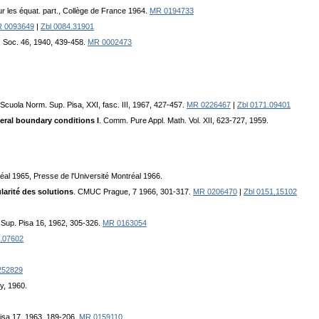
ur les équat. part., Collège de France 1964.
MR 0194733
 0093649
|
Zbl 0084.31901
h. Soc. 46, 1940, 439-458.
MR 0002473
i Scuola Norm. Sup. Pisa, XXI, fasc. III, 1967, 427-457.
MR 0226467
|
Zbl 0171.09401
neral boundary conditions I
. Comm. Pure Appl. Math. Vol. XII, 623-727, 1959.
éal 1965, Presse de l'Université Montréal 1966.
ularité des solutions
. CMUC Prague, 7 1966, 301-317.
MR 0206470
|
Zbl 0151.15102
la Sup. Pisa 16, 1962, 305-326.
MR 0163054
7.07602
252829
y, 1960.
Pisa 17, 1963, 189-206.
MR 0159110