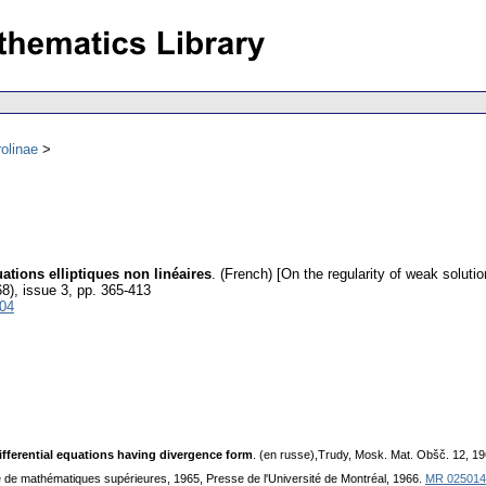
olinae
uations elliptiques non linéaires
.
(French) [On the regularity of weak solution
68), issue 3
,
pp. 365-413
904
differential equations having divergence form
. (en russe),Trudy, Mosk. Mat. Obšč. 12, 1
e de mathématiques supérieures, 1965, Presse de l'Université de Montréal, 1966.
MR 025014