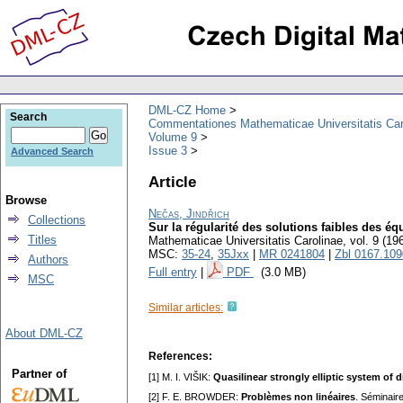
DML-CZ Home
Search
Commentationes Mathematicae Universitatis Car
Volume 9
Issue 3
Advanced Search
Article
Browse
Nečas, Jindřich
Collections
Sur la régularité des solutions faibles des éq
Titles
Mathematicae Universitatis Carolinae
,
vol. 9 (19
MSC:
35-24
,
35Jxx
|
MR 0241804
|
Zbl 0167.10
Authors
Full entry
|
PDF
(3.0 MB)
MSC
Similar articles:
About DML-CZ
References:
Partner of
[1] M. I. VIŠIK:
Quasilinear strongly elliptic system of 
[2] F. E. BROWDER:
Problèmes non linéaires
. Séminair