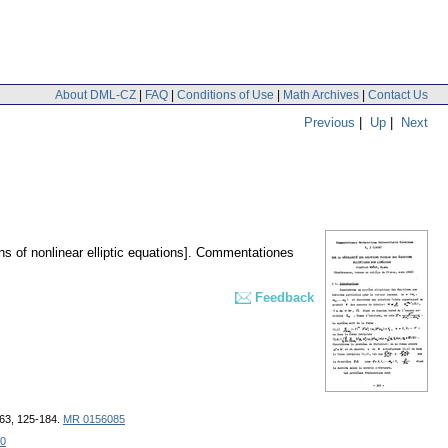
About DML-CZ
|
FAQ
|
Conditions of Use
|
Math Archives
|
Contact Us
Previous
|
Up
|
Next
s of nonlinear elliptic equations].
Commentationes
Feedback
963, 125-184.
MR 0156085
0