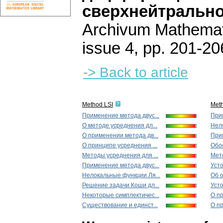
сверхнейтрально
Archivum Mathema
issue 4
,
pp. 201-20
-> Back to article
Method LSI
Met
Применение метода двус...
Прим
О методе усреднения дл...
Нел
О применении метода дв...
Прим
О принципе усреднения ...
Обос
Методы усреднения для ...
Мето
Применение метода двус...
Усто
Нелокальные функции Ля...
Об о
Решение задачи Коши дл...
Уст
Некоторые симплектичес...
О пр
Существование и единст...
О пр