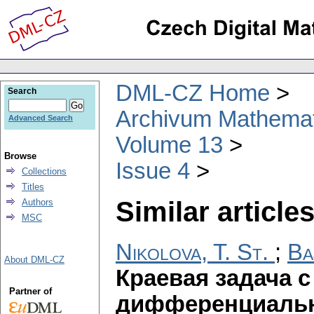
DML-CZ Home
Search
Archivum Mathema
Advanced Search
Volume 13
Browse
Issue 4
Collections
Titles
Similar articles
Authors
MSC
Nikolova, T. St.
;
Ba
About DML-CZ
Краевая задача 
Partner of
дифференциальн