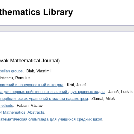
vak Mathematical Journal
)
abelian groups
. Dlab, Vlastimil
ristescu, Romulus
ражений и поверхностный интеграл
. Král, Josef
а для первых собственных значений двух краевых задач
. Janoš, Ludvík
иперболических уравнений с малым параметром
. Zlámal, Miloš
 methods
. Fabian, Václav
 of Mathematics. Abstracts
.
атематическая олимпиада для учащихся средних школ
.