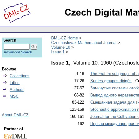
DML-CZ Home
Search
Czechoslovak Mathematical Journal
Volume 10
Issue 1
Advanced Search
Issue 1,
Volume 10, 1960
(
Czechoslo
Browse
1-16
The Frattini subgroups of 
Collections
17-26
Sur les groupes dirigés
. C
Titles
27-67
Замкнутые системы отоб
Authors
68-82
Вывод одного неравенств
MSC
83-122
Смешанная задача для г
123-159
Stochastic approximation
About DML-CZ
160-161
Journal for the Cultivation
162
Первая международная м
Partner of