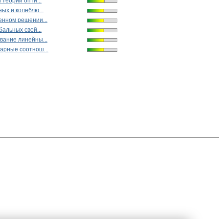
 теории опти...
ых и колеблю...
енном решении...
бальных свой...
вание линейны...
арные соотнош...