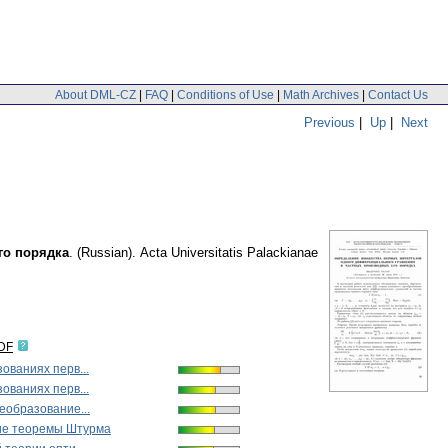
About DML-CZ
|
FAQ
|
Conditions of Use
|
Math Archives
|
Contact Us
Previous
|
Up
|
Next
го порядка
.
(Russian).
Acta Universitatis Palackianae
IDF
ованиях перв...
ованиях перв...
еобразование...
е теоремы Штурма