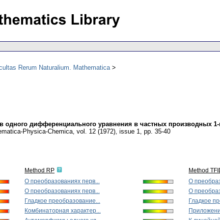
acultas Rerum Naturalium. Mathematica
в одного дифференциального уравнения в частных производных 1-
hematica-Physica-Chemica
,
vol. 12 (1972), issue 1
,
pp. 35-40
Method RP
Method TF
О преобразованиях перв...
О преобраз
О преобразованиях перв...
О преобраз
Гладкое преобразование...
Гладкое пр
Комбинаторная характер...
Приложени