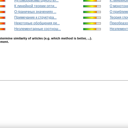
Аутоморфизмы одного кл...
К линейной
К линейной теории опти...
О монотонн
О граничных значениях ...
О приближ
Примечание к структура...
Теория гло
Некоторые обобщения ре...
Преобразо
Неэлементарные соотнош...
Неэлемент
mine similarity of articles (e.g. which method is better, ...).
opment.