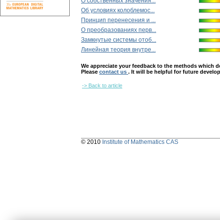
О собственных значения...
Об условиях колоблемос...
Принцип перенесения и ...
О преобразованиях перв...
Замкнутые системы отоб...
Линейная теория внутре...
We appreciate your feedback to the methods which deter
Please
contact us
. It will be helpful for future devel
-> Back to article
© 2010
Institute of Mathematics CAS