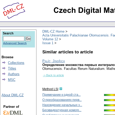
DML-CZ Home
Search
Acta Universitatis Palackianae Olomucensis. F
Volume 12
Issue 1
Advanced Search
Similar articles to article
Browse
Palát, Jindřich
Collections
Определение множества первых интеграло
Titles
Olomucensis. Facultas Rerum Naturalium. Mat
Authors
-> Back to article
MSC
Method LSI
Примечание к одной ста...
About DML-CZ
О преобразованиях перв...
Нахождение начальных з...
Partner of
Бесквадратурная номогр...