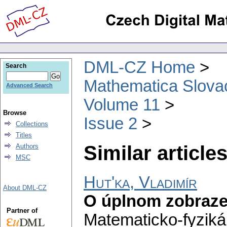
DML-CZ Home
Search
Mathematica Slova
Advanced Search
Volume 11
Browse
Issue 2
Collections
Titles
Similar articles
Authors
MSC
Hut'ka, Vladimír
About DML-CZ
O úplnom zobraze
Partner of
Matematicko-fyziká