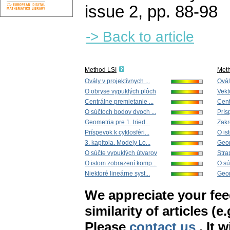
issue 2
,
pp. 88-98
-> Back to article
Method LSI
Met
Ovály v projektívnych ...
Ovál
O obryse vypuklých plôch
Vekt
Centrálne premietanie ...
Cent
O súčtoch bodov dvoch ...
Prís
Geometria pre 1. tried...
Zakr
Príspevok k cyklosféri...
O is
3. kapitola. Modely Lo...
Geom
O súčte vypuklých útvarov
Stra
O istom zobrazení komp...
O sú
Niektoré lineárne syst...
Geom
We appreciate your fe
similarity of articles (e
Please
contact us
. It 