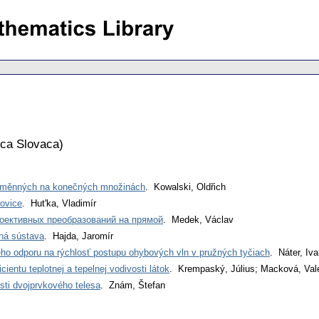
ca Slovaca
)
proměnných na konečných množinách
. Kowalski, Oldřich
ovice
. Hut'ka, Vladimír
оективных преобразований на прямой
. Medek, Václav
zná sústava
. Hajda, Jaromír
ho odporu na rýchlosť postupu ohybových vln v pružných tyčiach
. Náter, Iv
entu teplotnej a tepelnej vodivosti látok
. Krempaský, Július; Macková, Val
sti dvojprvkového telesa
. Znám, Štefan