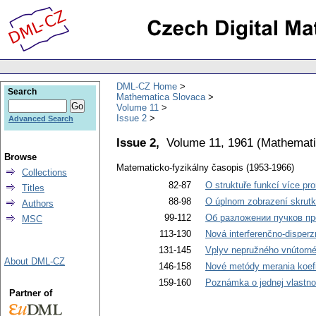
DML-CZ Home
Search
Mathematica Slovaca
Volume 11
Issue 2
Advanced Search
Issue 2,
Volume 11, 1961
(
Mathemati
Browse
Matematicko-fyzikálny časopis (1953-1966)
Collections
82-87
O struktuře funkcí více 
Titles
88-98
O úplnom zobrazení skrutk
Authors
99-112
Об разложении пучков пр
MSC
113-130
Nová interferenčno-disper
131-145
Vplyv nepružného vnútorné
About DML-CZ
146-158
Nové metódy merania koefici
159-160
Poznámka o jednej vlastno
Partner of