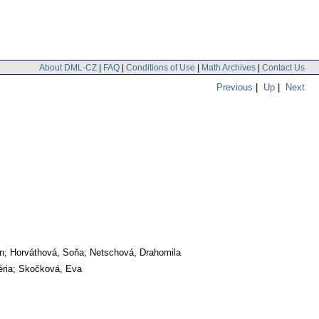
About DML-CZ
|
FAQ
|
Conditions of Use
|
Math Archives
|
Contact Us
Previous
|
Up
|
Next
an; Horváthová, Soňa; Netschová, Drahomila
éria; Skočková, Eva