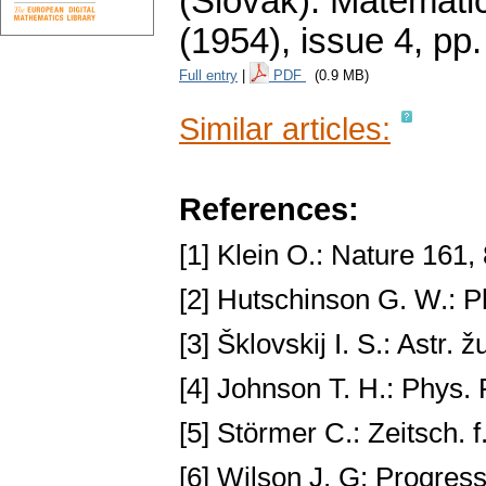
(Slovak).
Matematic
(1954), issue 4
,
pp.
Full entry
|
PDF
(0.9 MB)
Similar articles:
References:
[1] Klein O.: Nature 161,
[2] Hutschinson G. W.: P
[3] Šklovskij I. S.: Astr. 
[4] Johnson T. H.: Phys.
[5] Störmer C.: Zeitsch. 
[6] Wilson J. G: Progre