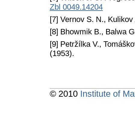
Zbl 0049.14204
[7] Vernov S. N., Kuliko
[8] Bhowmik B., Balwa G.
[9] Petržílka V., Tomášk
(1953).
© 2010
Institute of 