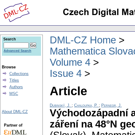
DML-CZ Home
Search
Mathematica Slova
Advanced Search
Volume 4
Browse
Issue 4
Collections
Titles
Article
Authors
MSC
Dubinský, J.
;
Chaloupka, P.
;
Pernegr, J.
Východozápadní a
About DML-CZ
záření na 48°N ge
Partner of